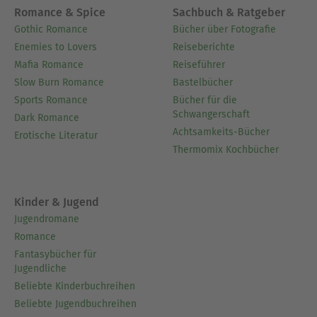
Romance & Spice
Sachbuch & Ratgeber
Gothic Romance
Bücher über Fotografie
Enemies to Lovers
Reiseberichte
Mafia Romance
Reiseführer
Slow Burn Romance
Bastelbücher
Sports Romance
Bücher für die
Schwangerschaft
Dark Romance
Achtsamkeits-Bücher
Erotische Literatur
Thermomix Kochbücher
Kinder & Jugend
Jugendromane
Romance
Fantasybücher für
Jugendliche
Beliebte Kinderbuchreihen
Beliebte Jugendbuchreihen