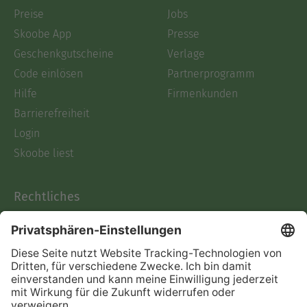
Preise
Jobs
Skoobe App
Presse
Geschenkgutscheine
Verlage
Code einlösen
Partnerprogramm
Hilfe
Firmenkunden
Barrierefreiheit
Login
Skoobe liest
Rechtliches
Datenschutz
AGB
Informationen nach Data
Act
Verträge hier kündigen