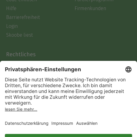
Hilfe
Firmenkunden
Barrierefreiheit
Login
Skoobe liest
Rechtliches
Datenschutz
AGB
Informationen nach Data
Act
Verträge hier kündigen
Impressum
Vertrag widerrufen