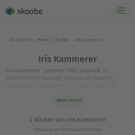
Du bist hier:
Home
Bücher
Iris Kammerer
Iris Kammerer
Iris Kammerer , geboren 1963, studierte in
München und Marburg, arbeitet als Texterin,
Redakteurin und Beraterin und lebt mit ihrer
Familie in Marburg. Neben dem Roman »Der
Pfaffenkönig« (atb 2295-8) sind von ihr außerdem
Mehr lesen
»Der Tribun«, »Die Schwerter des Tiberius«, »Wolf
und Adler« und »Varus« erhältlich. Mehr zur
2 Bücher von Iris Kammerer
Autorin unter www.iris-kammerer.de.
Sortierung: am beliebtesten bei Skoobe