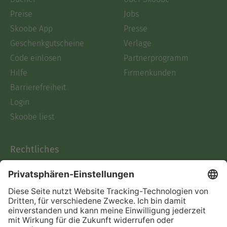
Preise
Jobs
Skoobe App
Presse
Geschenkgutscheine
Verlage
Code einlösen
Partnerprogramm
Hilfe
Firmenkunden
Barrierefreiheit
Login
Skoobe liest
Rechtliches
Datenschutz
AGB
Informationen nach Data
Act
Verträge hier kündigen