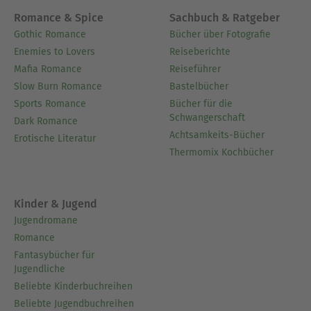
Romance & Spice
Sachbuch & Ratgeber
Gothic Romance
Bücher über Fotografie
Enemies to Lovers
Reiseberichte
Mafia Romance
Reiseführer
Slow Burn Romance
Bastelbücher
Sports Romance
Bücher für die
Schwangerschaft
Dark Romance
Achtsamkeits-Bücher
Erotische Literatur
Thermomix Kochbücher
Kinder & Jugend
Jugendromane
Romance
Fantasybücher für
Jugendliche
Beliebte Kinderbuchreihen
Beliebte Jugendbuchreihen