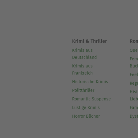
Krimi & Thriller
Ro
Krimis aus
Que
Deutschland
Fem
Krimis aus
Büc
Frankreich
Fee
Historische Krimis
Reg
Politthriller
Hist
Romantic Suspense
Lie
Lustige Krimis
Fam
Horror Bücher
Dys