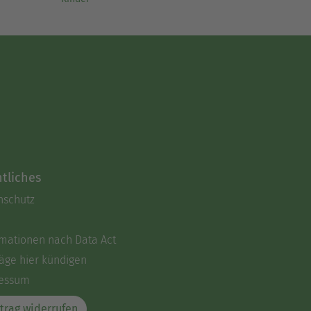
tliches
nschutz
rmationen nach Data Act
äge hier kündigen
essum
trag widerrufen