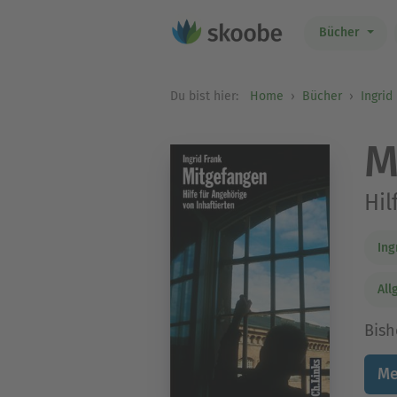
Bücher
Du bist hier:
Home
Bücher
Ingrid
M
Hil
Ing
All
Bish
Me