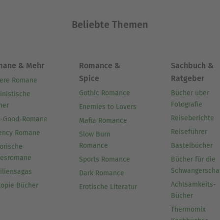
Beliebte Themen
mane & Mehr
Romance &
Sachbuch &
Spice
Ratgeber
ere Romane
Gothic Romance
Bücher über
inistische
Fotografie
her
Enemies to Lovers
Reiseberichte
l-Good-Romane
Mafia Romance
Reiseführer
ency Romane
Slow Burn
Romance
Bastelbücher
orische
besromane
Sports Romance
Bücher für die
Schwangerscha
iliensagas
Dark Romance
Achtsamkeits-
topie Bücher
Erotische Literatur
Bücher
Thermomix