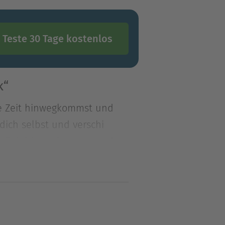
Teste 30 Tage kostenlos
k“
re Zeit hinwegkommst und
dich selbst und verschi
re Zeit hinwegkommst und
 dich selbst und
chen Mann wirst.