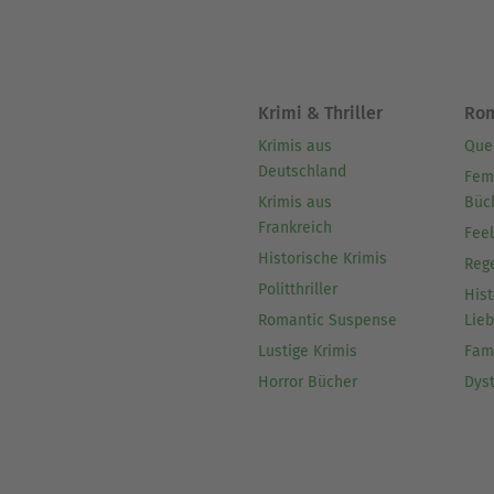
Krimi & Thriller
Ro
Krimis aus
Que
Deutschland
Fem
Krimis aus
Büc
Frankreich
Fee
Historische Krimis
Reg
Politthriller
Hist
Romantic Suspense
Lie
Lustige Krimis
Fam
Horror Bücher
Dys