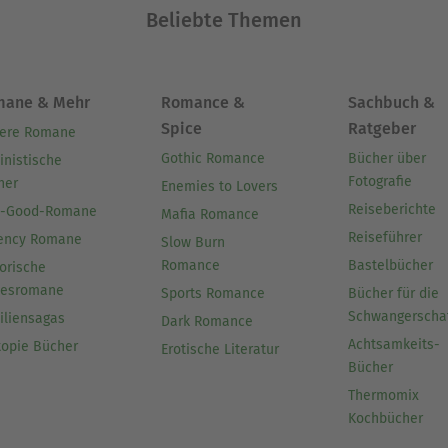
Beliebte Themen
mane & Mehr
Romance &
Sachbuch &
Spice
Ratgeber
ere Romane
Gothic Romance
Bücher über
inistische
Fotografie
her
Enemies to Lovers
Reiseberichte
l-Good-Romane
Mafia Romance
Reiseführer
ency Romane
Slow Burn
Romance
Bastelbücher
orische
besromane
Sports Romance
Bücher für die
Schwangerscha
iliensagas
Dark Romance
Achtsamkeits-
topie Bücher
Erotische Literatur
Bücher
Thermomix
Kochbücher