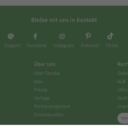
Bleibe mit uns in Kontakt
Support
Facebook
Instagram
Pinterest
TikTok
Über uns
Rech
Über Skoobe
Date
Jobs
AGB
Presse
Info
Verlage
Vertr
Partnerprogramm
Impr
Firmenkunden
Ver