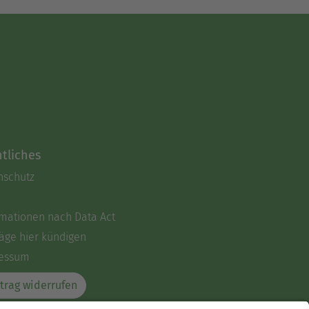
tliches
nschutz
rmationen nach Data Act
äge hier kündigen
essum
trag widerrufen