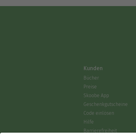
Kunden
Bücher
Preise
Skoobe App
Geschenkgutscheine
Code einlösen
Hilfe
Barrierefreiheit