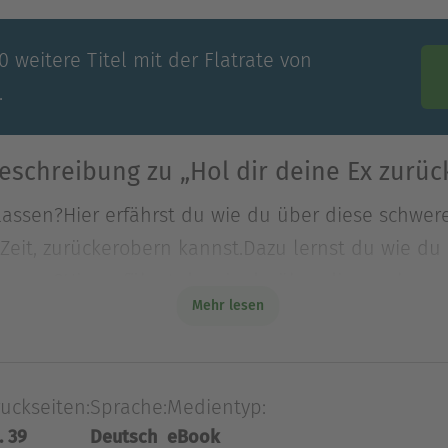
 weitere Titel mit der Flatrate von
.
eschreibung zu „Hol dir deine Ex zurüc
rlassen?Hier erfährst du wie du über diese schwe
 Zeit, zurückerobern kannst.Dazu lernst du wie du 
rlassen?Hier erfährst du wie du über diese schwe
Mehr lesen
 Zeit, zurückerobern kannst.Dazu lernst du wie du
es Lebens optimierst und zu einem unwiderstehli
uckseiten:
Sprache:
Medientyp:
Ausblenden
. 39
Deutsch
eBook