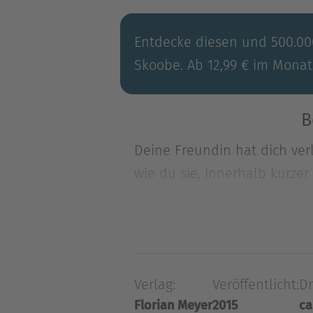
Entdecke diesen und 500.000
Skoobe. Ab 12,99 € im Monat
B
Deine Freundin hat dich ve
wie du sie, innerhalb kurzer
Deine Freundin hat dich ve
wie du sie, innerhalb kurzer
verschiedene Bereiche dein
Verlag:
Veröffentlicht:
Dr
Florian Meyer
2015
ca