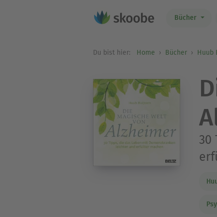
Bücher
Du bist hier:
Home
Bücher
Huub 
D
A
30 
erf
Huu
Psy