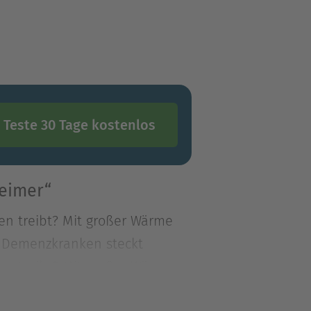
Teste 30 Tage kostenlos
heimer“
en treibt? Mit großer Wärme
n Demenzkranken steckt
en treibt? Mit großer Wärme
n Demenzkranken steckt. Jede