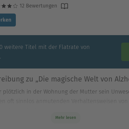
12 Bewertungen
rken
 weitere Titel mit der Flatrate von
.
eibung zu „Die magische Welt von Alz
er plötzlich in der Wohnung der Mutter sein Unwes
 den oft sinnlos anmutenden Verhaltensweisen vo
er plötzlich in der Wohnung der Mutter sein Unwes
Mehr lesen
 den oft sinnlos anmutenden Verhaltensweisen vo