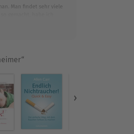
an. Man findet sehr viele
 so gemacht, habe ich
sen über die Materie
.
heimer“