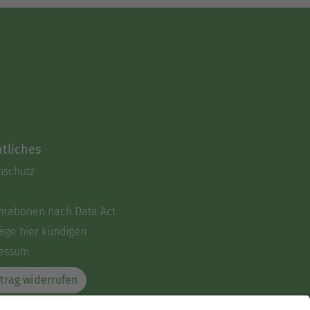
tliches
nschutz
rmationen nach Data Act
äge hier kündigen
essum
trag widerrufen