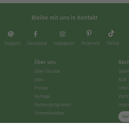
Bleibe mit uns in Kontakt
Support
Facebook
Instagram
Pinterest
TikTok
Über uns
Rech
Über Skoobe
Date
Jobs
AGB
Presse
Info
Verlage
Vertr
Partnerprogramm
Impr
Firmenkunden
Ver