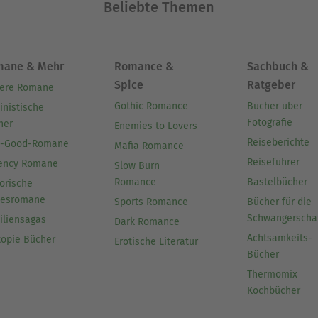
Beliebte Themen
mane & Mehr
Romance &
Sachbuch &
Spice
Ratgeber
ere Romane
Gothic Romance
Bücher über
inistische
Fotografie
her
Enemies to Lovers
Reiseberichte
l-Good-Romane
Mafia Romance
Reiseführer
ency Romane
Slow Burn
Romance
Bastelbücher
orische
besromane
Sports Romance
Bücher für die
Schwangerscha
iliensagas
Dark Romance
Achtsamkeits-
topie Bücher
Erotische Literatur
Bücher
Thermomix
Kochbücher