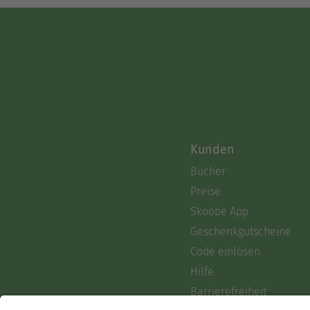
Kunden
Bücher
Preise
Skoobe App
Geschenkgutscheine
Code einlösen
Hilfe
Barrierefreiheit