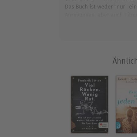
Das Buch ist weder "nur" ei
Anregungen, aber auch Tipps
richtig gemacht oder gefühlt
geschrieben, sondern ganz kl
Ähnlic