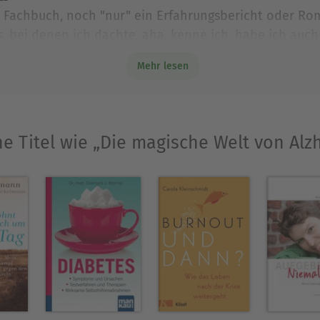
n Fachbuch, noch "nur" ein Erfahrungsbericht oder Rom
, bei denen ich dachte, aha, kenne ich, habe ich auch
. Das Buch ist nicht vom Schreibtisch aus nur mit Wis
Mehr lesen
ar aus eigener Erfahrung. Ich finde es empfehlenswert
he Titel wie „Die magische Welt von Alz