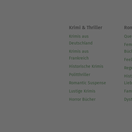
Krimi & Thriller
Ro
Krimis aus
Que
Deutschland
Fem
Krimis aus
Büc
Frankreich
Fee
Historische Krimis
Reg
Politthriller
Hist
Romantic Suspense
Lie
Lustige Krimis
Fam
Horror Bücher
Dys