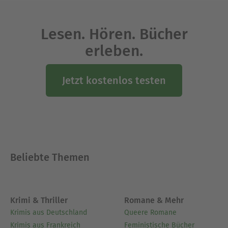
gefunden: Heute schreibt sie LitRPG nicht mehr
als Flucht, sondern aus Leidenschaft - beruflich
Lesen. Hören. Bücher
wie privat.
erleben.
Sie ist die Autorin der beliebten LitRPG-Reihe »All
the Skills«, die unter anderem von Matt
Jetzt kostenlos testen
Dinniman, Shirtaloon und Aleron Kong gelobt
wurde. Honour Rae lebt im Norden Kaliforniens.
Ausblenden
Beliebte Themen
Krimi & Thriller
Romane & Mehr
Krimis aus Deutschland
Queere Romane
Krimis aus Frankreich
Feministische Bücher