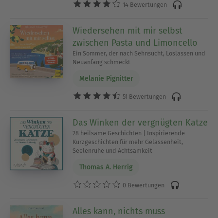
durch wache Ruhephasen. Du kannst ihnen
14 Bewertungen
folgen, Dich darauf einlassen und trotzdem
gedanklich präsent bleiben - beim Dehnen nach
Wiedersehen mit mir selbst
dem Sport, beim Kochen, beim Spaziergang oder
zwischen Pasta und Limoncello
einfach beim Nichtstun auf dem Balkon.
Ein Sommer, der nach Sehnsucht, Loslassen und
Neuanfang schmeckt
Was Dich in entspannenden Hörbüchern erwartet
Melanie Pignitter
Die Bandbreite ist groß. Zu den beliebtesten
51 Bewertungen
Genres im Bereich Hörbücher zum Entspannen
gehören:
Das Winken der vergnügten Katze
28 heilsame Geschichten | Inspirierende
- Achtsamkeit und mentale Gesundheit:
Kurzgeschichten für mehr Gelassenheit,
Sachbücher und Ratgeber, die ohne erhobenen
Seelenruhe und Achtsamkeit
Zeigefinger funktionieren
Thomas A. Herrig
- Naturerzählungen und stille Abenteuer: ideal für
alle, die im Kopf reisen möchten
0 Bewertungen
- Leichte Unterhaltung mit ruhigem Erzähltempo:
Kurzgeschichten, Feelgood-Prosa, humorvolle
Alles kann, nichts muss