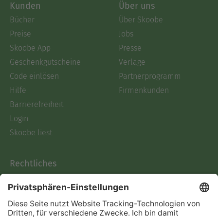
Kunden
Über uns
Bücher
Über Skoobe
Preise
Jobs
Skoobe App
Presse
Geschenkgutscheine
Verlage
Code einlösen
Partnerprogramm
Hilfe
Firmenkunden
Barrierefreiheit
Login
Skoobe liest
Rechtliches
Datenschutz
AGB
Informationen nach Data
Act