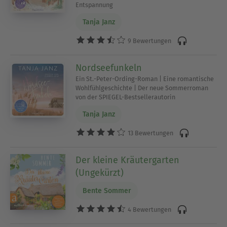
Entdecke Titel aus dem Genre und finde heraus,
Entspannung
welche Stimme und welches Thema zu Deiner
Tanja Janz
nächsten Auszeit passen.
9 Bewertungen
Ausblenden
Nordseefunkeln
Ein St.-Peter-Ording-Roman | Eine romantische
Wohlfühlgeschichte | Der neue Sommerroman
von der SPIEGEL-Bestsellerautorin
Tanja Janz
13 Bewertungen
Der kleine Kräutergarten
(Ungekürzt)
Bente Sommer
4 Bewertungen