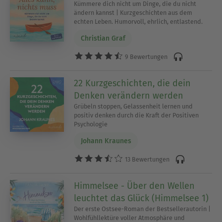
Alltagsbeobachtungen
Kümmere dich nicht um Dinge, die du nicht
ändern kannst | Kurzgeschichten aus dem
- Meditationsbegleitungen und geführte
echten Leben. Humorvoll, ehrlich, entlastend.
Fantasiereisen, die nicht auf Einschlafen
ausgelegt sind
Christian Graf
9 Bewertungen
Entscheidend ist das Zusammenspiel aus Inhalt
und Sprecher*innenstimme. Eine warme,
22 Kurzgeschichten, die dein
gleichmäßige Stimme kann selbst aus einem
Denken verändern werden
sachlichen Text ein echtes Hörerlebnis machen.
Grübeln stoppen, Gelassenheit lernen und
positiv denken durch die Kraft der Positiven
Psychologie
Hörbücher zum Entspannen im Skoobe-Abo
Mit dem Skoobe-Abo hast Du Zugang zu einer
Johann Kraunes
großen Auswahl an Hörbüchern zum Entspannen -
13 Bewertungen
direkt auf Deinem Smartphone oder Tablet, ohne
Internetverbindung, wenn Du Titel zuvor
Himmelsee - Über den Wellen
heruntergeladen hast. Perfekt für unterwegs oder
leuchtet das Glück (Himmelsee 1)
für Momente, in denen Du einfach abschalten
Der erste Ostsee-Roman der Bestsellerautorin |
möchtest - aber noch nicht schlafen willst.
Wohlfühllektüre voller Atmosphäre und