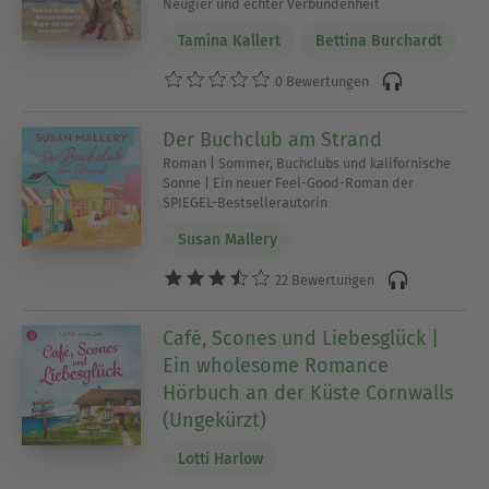
Achtsamkeit und Wohlbefinden,
Neugier und echter Verbundenheit
Naturbetrachtungen oder humorvolle
Tamina Kallert
Bettina Burchardt
Alltagsgeschichten, die das Gemüt aufhellen,
ohne den Puls zu heben.
0 Bewertungen
Hörbücher zum Entspannen vs. Hörbücher zum
Der Buchclub am Strand
Einschlafen
Roman | Sommer, Buchclubs und kalifornische
Sonne | Ein neuer Feel-Good-Roman der
Ein wichtiger Unterschied: Hörbücher zum
SPIEGEL-Bestsellerautorin
Entspannen sind nicht dasselbe wie Hörbücher
Susan Mallery
zum Einschlafen. Einschlafhörbücher sind explizit
auf den Übergang in den Schlaf ausgelegt - oft
22 Bewertungen
mit bewusst reduzierter Dramaturgie,
Schlafmeditationen oder geführten
Café, Scones und Liebesglück |
Entspannungsreisen, die den Geist gezielt
Ein wholesome Romance
abschalten lassen. Für diese Kategorie gibt es bei
Hörbuch an der Küste Cornwalls
Skoobe einen eigenen Bereich.
(Ungekürzt)
Lotti Harlow
Entspannungshörbücher hingegen begleiten Dich