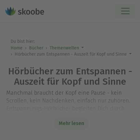
Du bist hier:
Home
Bücher
Themenwelten
Hörbücher zum Entspannen - Auszeit für Kopf und Sinne
Hörbücher zum Entspannen -
Auszeit für Kopf und Sinne
Manchmal braucht der Kopf eine Pause - kein
Scrollen, kein Nachdenken, einfach nur zuhören.
Entspannungs-Hörbücher begleiten Dich durch
ruhige Momente: nach der Arbeit, beim
Mehr lesen
Spaziergang oder wenn Du einfach durchatmen
willst. Stöbere durch unsere Auswahl und finde
Dein Wohlfühl-Hörbuch.