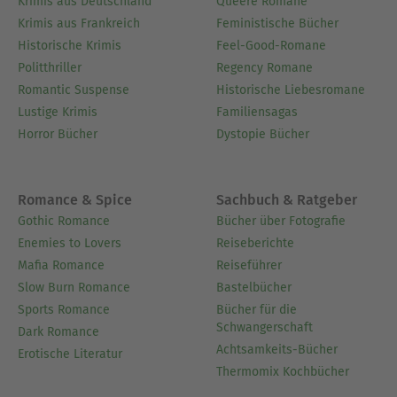
Krimis aus Deutschland
Queere Romane
Krimis aus Frankreich
Feministische Bücher
Historische Krimis
Feel-Good-Romane
Politthriller
Regency Romane
Romantic Suspense
Historische Liebesromane
Lustige Krimis
Familiensagas
Horror Bücher
Dystopie Bücher
Romance & Spice
Sachbuch & Ratgeber
Gothic Romance
Bücher über Fotografie
Enemies to Lovers
Reiseberichte
Mafia Romance
Reiseführer
Slow Burn Romance
Bastelbücher
Sports Romance
Bücher für die
Schwangerschaft
Dark Romance
Achtsamkeits-Bücher
Erotische Literatur
Thermomix Kochbücher