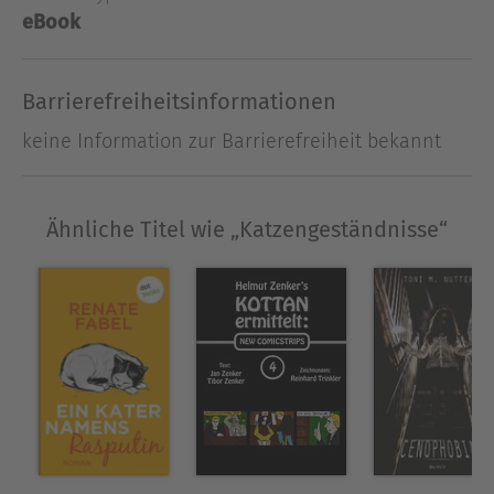
Shaming« – die lustigsten Geständnisse von
eBook
Hauskatzen, die mal wieder nicht auf ihre
Besitzer hören wollten.
Barrierefreiheitsinformationen
Ausblenden
keine Information zur Barrierefreiheit bekannt
Ähnliche Titel wie „Katzengeständnisse“