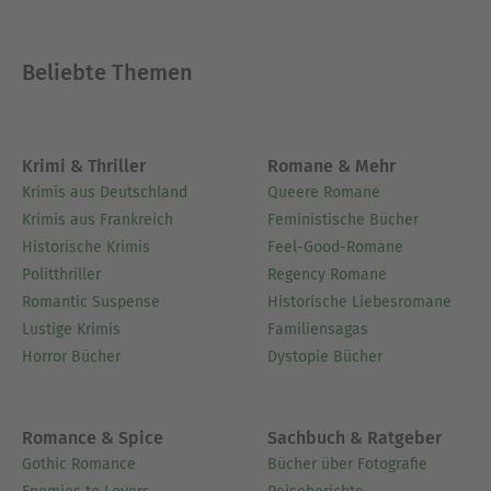
Apothekenhelferin, Studium am Institut für
Literatur in Leipzig (Diplom),
Antiquarbuchhändlerin.
Beliebte Themen
Seit 1968 freischaffende Schriftstellerin in
Schwerin. Seit 1969 Mitglied im
Schriftstellerverband der DDR, seit 1974 Mitglied
im Bezirksvorstand, seit 1978 Mitglied im Vorstand
Krimi & Thriller
Romane & Mehr
des DSV. Nach seiner Auflösung Mitglied des VS/IG
Krimis aus Deutschland
Queere Romane
Medien, 2001 ausgetreten.
Krimis aus Frankreich
Feministische Bücher
Sie lebte von 1960 bis 2003 in Schwerin, seit 2003
Historische Krimis
Feel-Good-Romane
in Hamburg, seit 2013 wieder in Schwerin.
Politthriller
Regency Romane
Auszeichnungen:
Romantic Suspense
Historische Liebesromane
1977: Fritz-Reuter-Preis des Bezirkes Schwerin
Lustige Krimis
Familiensagas
1985: Kunstpreis der Gesellschaft für Deutsch-
Horror Bücher
Dystopie Bücher
Sowjetische Freundschaft
Bibliographie:
Bert, der Einzelgänger, Der Kinderbuchverlag,
Romance & Spice
Sachbuch & Ratgeber
Berlin 1962
Gothic Romance
Bücher über Fotografie