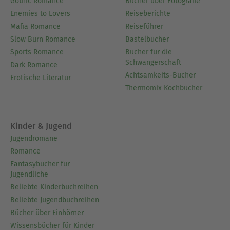
Gothic Romance
Bücher über Fotografie
Ausblenden
Enemies to Lovers
Reiseberichte
Mafia Romance
Reiseführer
Slow Burn Romance
Bastelbücher
Sports Romance
Bücher für die
Schwangerschaft
Dark Romance
Achtsamkeits-Bücher
Erotische Literatur
Thermomix Kochbücher
Kinder & Jugend
Jugendromane
Romance
Fantasybücher für
Jugendliche
Beliebte Kinderbuchreihen
Beliebte Jugendbuchreihen
Bücher über Einhörner
Wissensbücher für Kinder