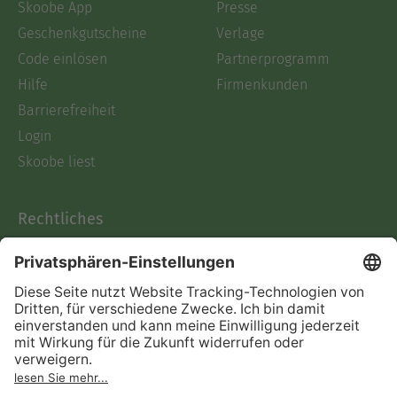
Skoobe App
Presse
Geschenkgutscheine
Verlage
Code einlösen
Partnerprogramm
Hilfe
Firmenkunden
Barrierefreiheit
Login
Skoobe liest
Rechtliches
Datenschutz
AGB
Informationen nach Data
Act
Verträge hier kündigen
Impressum