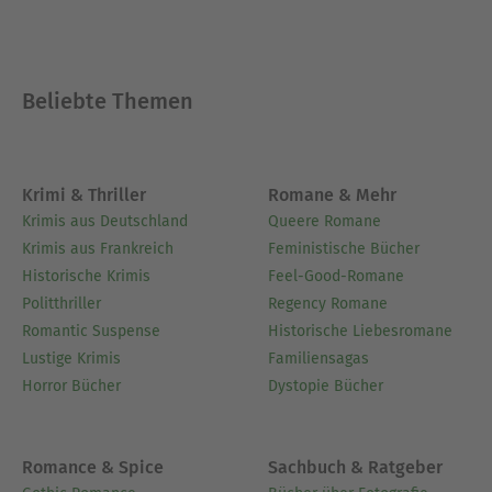
Auseinandersetzung mit der übergreifenden
Botschaft des Autors an und laden dazu ein,
Bezüge zwischen den verschiedenen Texten
Beliebte Themen
herzustellen sowie sie in einen modernen
Kontext zu setzen.- Abschließend fassen unsere
handverlesenen unvergesslichen Zitate zentrale
Aussagen und Wendepunkte zusammen und
Krimi & Thriller
Romane & Mehr
verdeutlichen so die Kernthemen der gesamten
Krimis aus Deutschland
Queere Romane
Sammlung.
Krimis aus Frankreich
Feministische Bücher
Historische Krimis
Feel-Good-Romane
Über Guy de Maupassant
Politthriller
Regency Romane
Guy de Maupassant (1850-1893) ist einer der
Romantic Suspense
Historische Liebesromane
großen Romanciers Frankreichs. Existentielle
Lustige Krimis
Familiensagas
Konflikte, Milieuschilderungen und
Horror Bücher
Dystopie Bücher
psychologische Analyse machen seine seine
Romane und Novellen zur auch heute noch
fesselnden Lektüre.
Romance & Spice
Sachbuch & Ratgeber