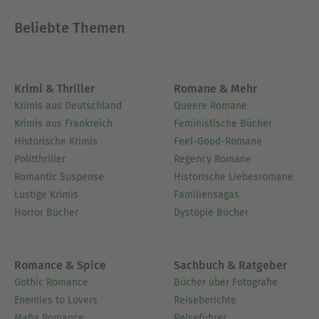
laden Sie dazu ein, sich persönlich mit den
Beliebte Themen
Botschaften des Werkes auseinanderzusetzen
und sie mit dem modernen Leben in Verbindung
zu bringen.- Sorgfältig ausgewählte
unvergessliche Zitate heben Momente
Krimi & Thriller
Romane & Mehr
literarischer Brillanz hervor.- Interaktive Fußnoten
Krimis aus Deutschland
Queere Romane
erklären ungewöhnliche Referenzen, historische
Krimis aus Frankreich
Feministische Bücher
Anspielungen und veraltete Ausdrücke für eine
Historische Krimis
Feel-Good-Romane
mühelose, besser informierte Lektüre.
Politthriller
Regency Romane
Romantic Suspense
Historische Liebesromane
Über Victor Hugo
Lustige Krimis
Familiensagas
Victor Hugo (1802-1885), Lyriker und Romancier,
Horror Bücher
Dystopie Bücher
wurde als Sohn eines Offiziers in Besançon
geboren. Früh begann er seine literarische
Karriere. 1841 wurde er Mitglied der Académie
Romance & Spice
Sachbuch & Ratgeber
française. Als Anhänger der bürgerlichen Linken
Gothic Romance
Bücher über Fotografie
mußte er 1851, nach dem Staatsstreich Napoléons
Enemies to Lovers
Reiseberichte
Mafia Romance
Reiseführer