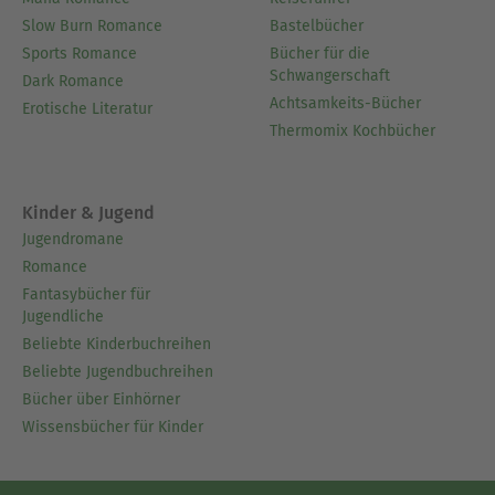
III., Frankreich verlassen, floh zunächst auf die
Insel Jersey, später nach Guernesey. In seiner
Slow Burn Romance
Bastelbücher
nahezu zwanzigjährigen Emigration vollendete er
Sports Romance
Bücher für die
Schwangerschaft
auch seinen großen Roman „Les Misérables“
Dark Romance
Achtsamkeits-Bücher
(1862), der weltberühmt werden sollte, mehrfach
Erotische Literatur
Thermomix Kochbücher
verfilmt und dramatisiert wurde und in den 90er
Jahren durch das gleichnamige Musical auch noch
die Bühne eroberte.
Kinder & Jugend
Jugendromane
Ausblenden
Romance
Fantasybücher für
Jugendliche
Beliebte Kinderbuchreihen
Beliebte Jugendbuchreihen
Bücher über Einhörner
Wissensbücher für Kinder