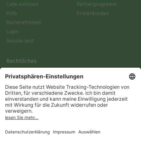
Code einlösen
Partnerprogramm
Hilfe
Firmenkunden
Barrierefreiheit
Login
Skoobe liest
Rechtliches
Datenschutz
AGB
Informationen nach Data
Act
Verträge hier kündigen
Impressum
Vertrag widerrufen