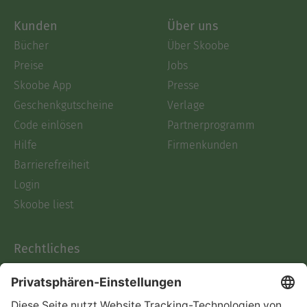
Kunden
Über uns
Bücher
Über Skoobe
Preise
Jobs
Skoobe App
Presse
Geschenkgutscheine
Verlage
Code einlösen
Partnerprogramm
Hilfe
Firmenkunden
Barrierefreiheit
Login
Skoobe liest
Rechtliches
Datenschutz
AGB