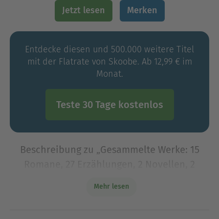
Jetzt lesen
Merken
Entdecke diesen und 500.000 weitere Titel
mit der Flatrate von Skoobe. Ab 12,99 € im
Monat.
Teste 30 Tage kostenlos
Beschreibung zu „Gesammelte Werke: 15
Romane, 27 Erzählungen, 2 Novellen, 2
Abhandlungen & Essays (Kommentiert)“
Mehr lesen
Diese umfangreiche Sammlung vereint fünfzehn
Romane, siebenundzwanzig Erzählungen, zwei