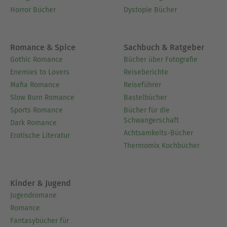
Reflexionsfragen regen zu einer tieferen
Horror Bücher
Dystopie Bücher
Auseinandersetzung mit der übergreifenden
Botschaft des Autors an und laden dazu ein,
Bezüge zwischen den verschiedenen Texten
Romance & Spice
Sachbuch & Ratgeber
herzustellen sowie sie in einen modernen
Gothic Romance
Bücher über Fotografie
Kontext zu setzen.- Abschließend fassen unsere
Enemies to Lovers
Reiseberichte
handverlesenen unvergesslichen Zitate zentrale
Mafia Romance
Reiseführer
Aussagen und Wendepunkte zusammen und
Slow Burn Romance
Bastelbücher
verdeutlichen so die Kernthemen der gesamten
Sports Romance
Bücher für die
Sammlung.
Schwangerschaft
Dark Romance
Achtsamkeits-Bücher
Erotische Literatur
Thermomix Kochbücher
Ausblenden
Kinder & Jugend
Jugendromane
Romance
Fantasybücher für