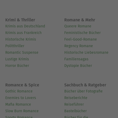
Krimi & Thriller
Romane & Mehr
Krimis aus Deutschland
Queere Romane
Krimis aus Frankreich
Feministische Bücher
Historische Krimis
Feel-Good-Romane
Politthriller
Regency Romane
Romantic Suspense
Historische Liebesromane
Lustige Krimis
Familiensagas
Horror Bücher
Dystopie Bücher
Romance & Spice
Sachbuch & Ratgeber
Gothic Romance
Bücher über Fotografie
Enemies to Lovers
Reiseberichte
Mafia Romance
Reiseführer
Slow Burn Romance
Bastelbücher
Sports Romance
Bücher für die