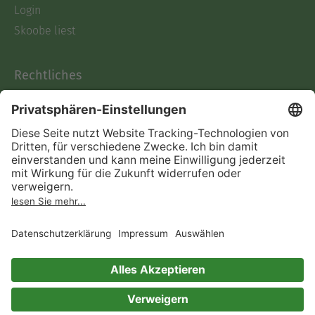
Login
Skoobe liest
Rechtliches
Datenschutz
AGB
Informationen nach Data
Act
Verträge hier kündigen
Impressum
Vertrag widerrufen
Immer ein gutes Buch