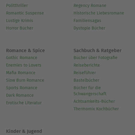
Liebesleben eines deutschen Jünglings (Arthur
Politthriller
Regency Romane
Zapp)
Romantic Suspense
Historische Liebesromane
Lustige Krimis
Familiensagas
Über Arthur Schnitzler
Horror Bücher
Dystopie Bücher
Arthur Schnitzler (geb. 15. Mai 1862 in Wien; gest.
21. Oktober 1931 ebenda) war ein österreichischer
Erzähler und Dramatiker. Er gilt als einer der
Romance & Spice
Sachbuch & Ratgeber
bedeutendsten Vertreter der Wiener Moderne.
Gothic Romance
Bücher über Fotografie
Schnitzler schrieb Dramen und Prosa
Enemies to Lovers
Reiseberichte
(hauptsächlich Erzählungen), in denen er das
Mafia Romance
Reiseführer
Augenmerk vor allem auf die psychischen
Slow Burn Romance
Bastelbücher
Vorgänge seiner Figuren lenkt. Gleichzeitig mit
Sports Romance
Bücher für die
Schwangerschaft
dem Einblick in das Innenleben der
Dark Romance
Achtsamkeits-Bücher
Schnitzlerschen Figuren bekommt der Leser auch
Erotische Literatur
Thermomix Kochbücher
ein Bild von der Gesellschaft, die diese Gestalten
und ihr Seelenleben prägt.
Kinder & Jugend
Ausblenden