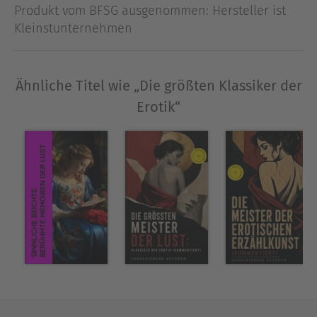
(Marquis de Sade) Justine (Marquis de Sade)
Produkt vom BFSG ausgenommen: Hersteller ist
Juliette (Marquis de Sade) Die Philosophie im
Kleinstunternehmen
Boudoir (Marquis de Sade) Josefine
Mutzenbacher: Die Geschichte einer Wienerischen
Dirne von ihr selbst erzählt (Anonym) Josefine
Ähnliche Titel wie „Die größten Klassiker der
Mutzenbacher: Meine 365 Liebhaber (Anonym)
Erotik“
Peperl Mutzenbacher - Tochter der Josefine
Mutzenbacher (Anonym) Die Memoiren einer
russischen Tänzerin oder Lustschmerz beim
Flagellantismus (Anonym) Das Tagebuch der
Mademoiselle S. Aus den Memoiren einer
Sängerin (Wilhelmine Schröder-Devrient)
Mademoiselle Sappho: Beichte eines jungen
Mädchens (Anonym) Die Memoiren der Fanny Hill
(John Cleland) Erinnerungen (Giacomo Casanova)
Weiblichkeit und Erotik (Anne Charlotte Leffler)
Julchen und Jettchen auf der Leipziger Messe
(Anonym) Anti-Justine oder die Freuden der Liebe