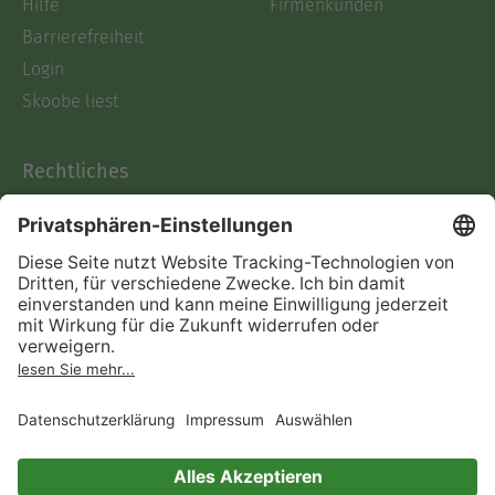
Hilfe
Firmenkunden
Barrierefreiheit
Login
Skoobe liest
Rechtliches
Datenschutz
AGB
Informationen nach Data
Act
Verträge hier kündigen
Impressum
Vertrag widerrufen