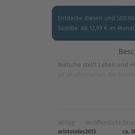
Entdecke diesen und 500.000
Skoobe. Ab 12,99 € im Monat
Besc
Nietsche stellt Leben und Hi
an akademischen die Geschi
Nietsche stellt Leben und Hi
an akademischen die Geschi
und Historie sollt sich sei
Verlag:
Veröffentlicht:
Druc
Über Friedrich Nietzsche
aristoteles
2013
ca. 3
Friedrich Nietzsche (1844–19