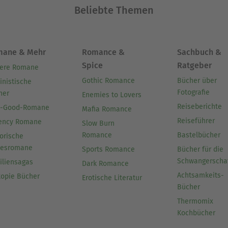
Beliebte Themen
mane & Mehr
Romance &
Sachbuch &
Spice
Ratgeber
ere Romane
Gothic Romance
Bücher über
inistische
Fotografie
her
Enemies to Lovers
Reiseberichte
l-Good-Romane
Mafia Romance
Reiseführer
ency Romane
Slow Burn
Romance
Bastelbücher
orische
besromane
Sports Romance
Bücher für die
Schwangerscha
iliensagas
Dark Romance
Achtsamkeits-
topie Bücher
Erotische Literatur
Bücher
Thermomix
Kochbücher