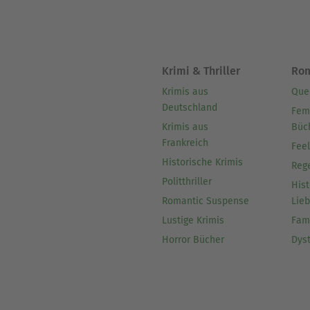
Krimi & Thriller
Ro
Krimis aus
Que
Deutschland
Fem
Krimis aus
Büc
Frankreich
Fee
Historische Krimis
Reg
Politthriller
Hist
Romantic Suspense
Lie
Lustige Krimis
Fam
Horror Bücher
Dys