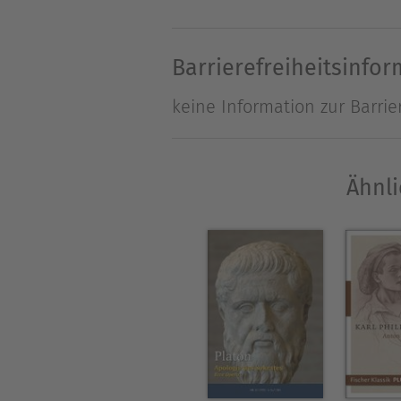
Vaters wurden ihm Mutter u
Denken und Fühlen auch von
Barrierefreiheitsinfo
der damit einhergehenden He
keine Information zur Barrie
Nietzsche aufrecht.
Ähnli