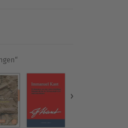
urg. So sehr er sich in
tigen Umnachtung 1888 und
efverkehr mit Franziska
ungen“