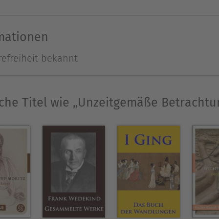
nd Schwester zu Hauptadressaten daheim in Naumb
 allen Ursprüngen entfernte, bis zu seiner geis
rmationen
imkehr in den Schoß der Familie hielt er den Bri
refreiheit bekannt
Ausblenden
che Titel wie „Unzeitgemäße Betracht