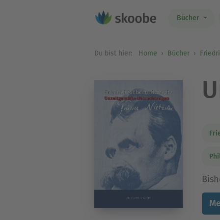
Bücher
Du bist hier:
Home
Bücher
Friedr
U
Fri
Phi
Bish
Me