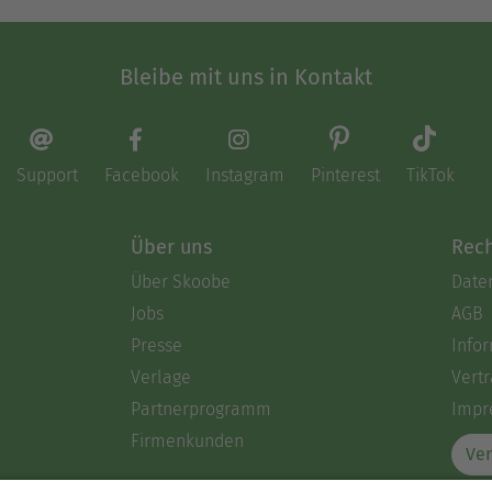
Bleibe mit uns in Kontakt
Support
Facebook
Instagram
Pinterest
TikTok
Über uns
Rech
Über Skoobe
Date
Jobs
AGB
Presse
Info
Verlage
Vertr
Partnerprogramm
Impr
Firmenkunden
Ver