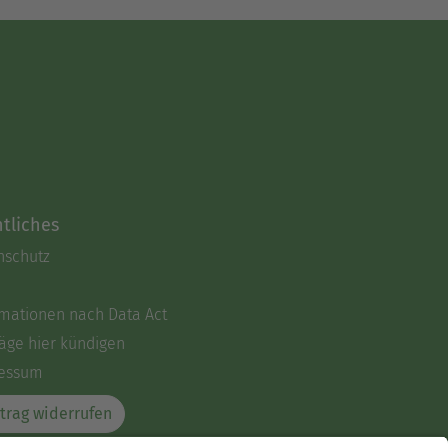
tliches
nschutz
rmationen nach Data Act
äge hier kündigen
essum
trag widerrufen