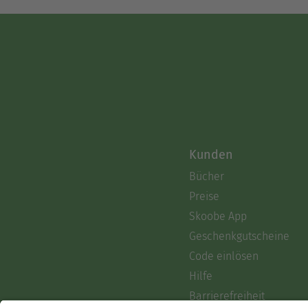
Kunden
Bücher
Preise
Skoobe App
Geschenkgutscheine
Code einlösen
Hilfe
Barrierefreiheit