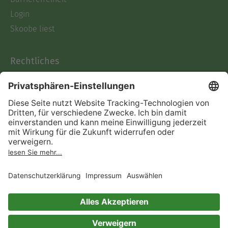
Login
Skoobe liest
Rechtliches
Datenschutz
AGB
Informationen nach Data
Act
Verträge hier kündigen
Impressum
Vertrag widerrufen
Immer ein gutes Buch