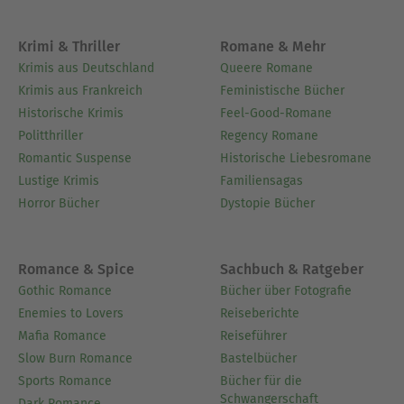
Krimi & Thriller
Romane & Mehr
Krimis aus Deutschland
Queere Romane
Krimis aus Frankreich
Feministische Bücher
Historische Krimis
Feel-Good-Romane
Politthriller
Regency Romane
Romantic Suspense
Historische Liebesromane
Lustige Krimis
Familiensagas
Horror Bücher
Dystopie Bücher
Romance & Spice
Sachbuch & Ratgeber
Gothic Romance
Bücher über Fotografie
Enemies to Lovers
Reiseberichte
Mafia Romance
Reiseführer
Slow Burn Romance
Bastelbücher
Sports Romance
Bücher für die
Schwangerschaft
Dark Romance