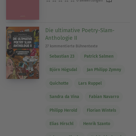
0 Bewertungen
Die ultimative Poetry-Slam-
Anthologie II
27 kommentierte Bühnentexte
Sebastian 23
Patrick Salmen
Björn Högsdal
Jan Philipp Zymny
Quichotte
Lars Ruppel
Sandra da Vina
Fabian Navarro
Philipp Herold
Florian Wintels
Elias Hirschl
Henrik Szanto