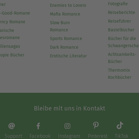
Fotografie
her
Enemies to Lovers
Reiseberichte
l-Good-Romane
Mafia Romance
Reiseführer
ency Romane
Slow Burn
Romance
Bastelbücher
orische
besromane
Sports Romance
Bücher für die
Schwangerscha
iliensagas
Dark Romance
Achtsamkeits-
topie Bücher
Erotische Literatur
Bücher
Thermomix
Kochbücher
Bleibe mit uns in Kontakt
Support
Facebook
Instagram
Pinterest
TikTok