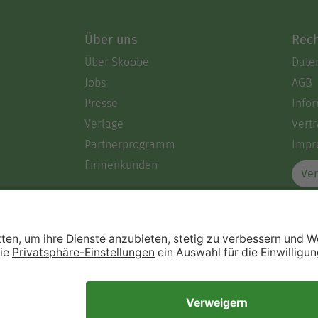
Über uns
Rech
Über Skoobe
Date
Jobs
AGB
Presse
Info
Verlage
Vertr
Partnerprogramm
Impr
Firmenkunden
Ver
Immer ein gutes Buch