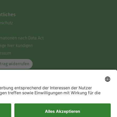
tliches
nschutz
rmationen nach Data Act
äge hier kündigen
essum
trag widerrufen