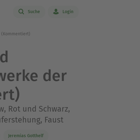
Suche
Login
r (Kommentiert)
nd
rwerke der
rt)
w, Rot und Schwarz,
uferstehung, Faust
Jeremias Gotthelf