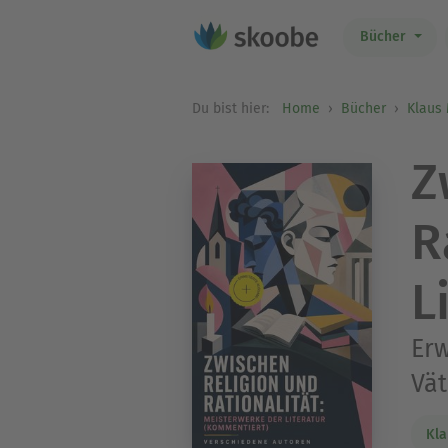
Bücher
Du bist hier:
Home
Bücher
Klaus
Z
R
L
Erw
Vät
Kl