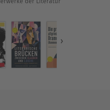
terwerke der Literatur
s, sondern auch
und Skepsis, Mythos und
den Schule des
taltet, um Ihr Leseerlebnis
ie erörtert, warum diese
den.- Der Abschnitt zum
en, die diese Werke geprägt
en, die jeden Autor
chtigsten Handlungen oder
hologie erfassen können,
bt gemeinsame Themen,
k hervor, um Autoren aus
utigen die Leser, die