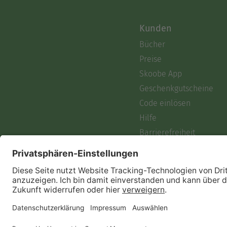
Kunden
Bücher
Preise
Skoobe App
Geschenkgutscheine
Code einlösen
Hilfe
Barrierefreiheit
Login
Skoobe liest