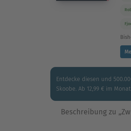
Rob
Fjo
Bish
Me
Entdecke diesen und 500.000
Skoobe. Ab 12,99 € im Monat
Beschreibung zu „Zwi