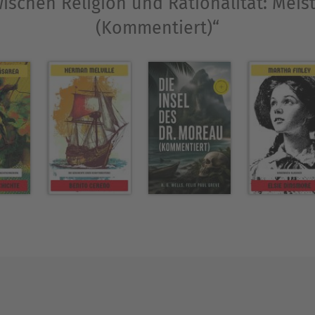
wischen Religion und Rationalität: Meis
möchten. Er bietet nicht nur ästhetischen Genus
(Kommentiert)“
: Die Texte eröffnen Dialoge zwischen Bekenntnis 
lschaft. So wird die Anthologie zu einer anregen
 erweiterte Ausgabe wurde mit großer Sorgfalt ges
rung verknüpft die verschiedenen Stränge, indem s
und Texte gemeinsam in einer Sammlung Platz fin
htet die kulturellen und intellektuellen Strömung
 in die gemeinsamen (oder gegensätzlichen) Epoch
mbinierte Synopsis (Auswahl) umreißt kurz die wi
Texte, damit die Leser den Gesamtumfang der Ant
n vorwegzunehmen.- Eine kollektive Analyse he
nd bedeutsame Überschneidungen in Ton und Techni
 miteinander zu verbinden.- Reflexionsfragen erm