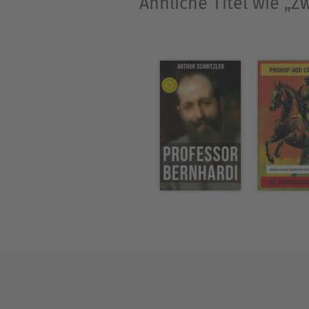
Ähnliche Titel wie „Z
Geistesgeschichte erkunden 
intellektuelle Orientierung
Analyse, Gewissen und Gesel
vergleichenden Lesens.Diese
zu bereichern.- Eine Einfüh
unterschiedlichen Autoren 
historischen Kontext beleuc
haben, und bietet Einblicke
beeinflusst haben.- Eine ko
Argumente der enthaltenen 
ohne wesentliche Wendunge
stilistische Variationen u
verschiedenen Hintergründen