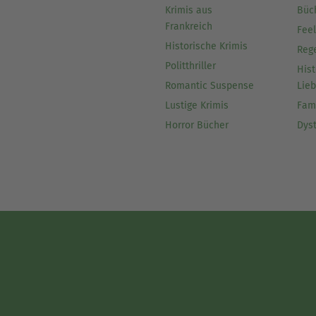
Krimis aus
Büc
Frankreich
Fee
Historische Krimis
Reg
Politthriller
Hist
Romantic Suspense
Lie
Lustige Krimis
Fam
Horror Bücher
Dys