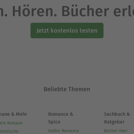
Perspektiven innerhalb der Sammlung zu vergleic
. Hören. Bücher er
ergreifenden Gesprächs.
Jetzt kostenlos testen
6 geboren, sein erster Roman ›Der fromme Tanz‹ 
stisches Engagement im Exil, durch seinen Roman 
 und durch seinen autobiographischen Bericht ›D
Ausblenden
Beliebte Themen
mane & Mehr
Romance &
Sachbuch &
Spice
Ratgeber
ere Romane
Gothic Romance
Bücher über
inistische