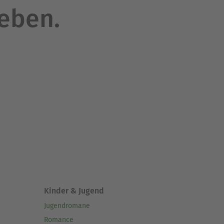
hen, und fördern so ein
leben.
erschien 1925. Berühmt
›Mephisto‹, der 1980
er Wendepunkt‹. Klaus Mann
Kinder & Jugend
Jugendromane
Romance