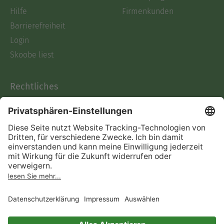
Hilfe
Firmenkunden
Barrierefreiheit
Login
Skoobe liest
Rechtliches
Datenschutz
AGB
Informationen nach Data
Act
Verträge hier kündigen
Impressum
Vertrag widerrufen