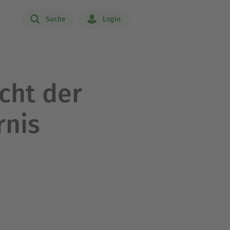
Suche
Login
cht der
rnis