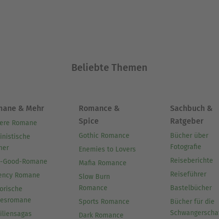
Beliebte Themen
mane & Mehr
Romance &
Sachbuch &
Spice
Ratgeber
ere Romane
Gothic Romance
Bücher über
inistische
Fotografie
her
Enemies to Lovers
Reiseberichte
l-Good-Romane
Mafia Romance
Reiseführer
ency Romane
Slow Burn
Romance
Bastelbücher
orische
besromane
Sports Romance
Bücher für die
Schwangerscha
iliensagas
Dark Romance