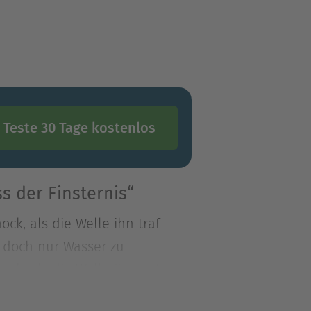
Teste 30 Tage kostenlos
s der Finsternis“
ck, als die Welle ihn traf
d doch nur Wasser zu
ck, als die Welle ihn traf
d doch nur Wasser zum