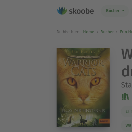
Bücher
Du bist hier:
Home
Bücher
Erin H
W
d
Sta
Eri
War