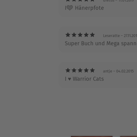
dietus
– 11.01.2017
I💙 Hänerpfote
Leseratte
– 27.11.20
Super Buch und Mega span
antje
– 04.02.2015
I ♥ Warrior Cats