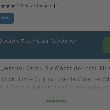
133 Bewertungen
rken
 weitere Titel mit der Flatrate von
.
„Warrior Cats - Die Macht der drei. Flus
opf: der dunkle Gang, das tosende Wasser, der Scho
latt im Sturm, während er nach Luft schnappte un
opf: der dunkle Gang, das tosende Wasser, der Scho
Mehr lesen
latt im Sturm, während er nach Luft schnappte un