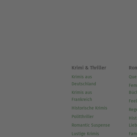
Krimi & Thriller
Ro
Krimis aus
Que
Deutschland
Fem
Krimis aus
Büc
Frankreich
Fee
Historische Krimis
Reg
Politthriller
Hist
Romantic Suspense
Lie
Lustige Krimis
Fam