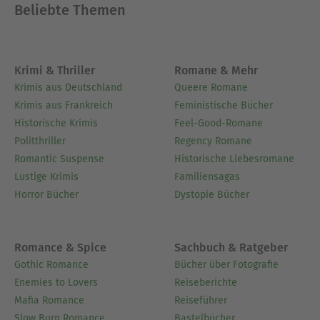
Beliebte Themen
Krimi & Thriller
Romane & Mehr
Krimis aus Deutschland
Queere Romane
Krimis aus Frankreich
Feministische Bücher
Historische Krimis
Feel-Good-Romane
Politthriller
Regency Romane
Romantic Suspense
Historische Liebesromane
Lustige Krimis
Familiensagas
Horror Bücher
Dystopie Bücher
Romance & Spice
Sachbuch & Ratgeber
Gothic Romance
Bücher über Fotografie
Enemies to Lovers
Reiseberichte
Mafia Romance
Reiseführer
Slow Burn Romance
Bastelbücher