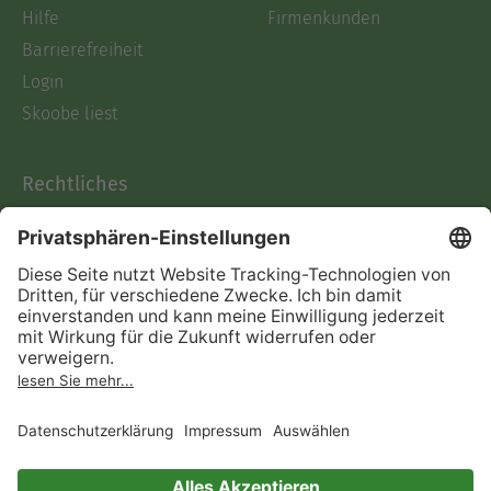
Hilfe
Firmenkunden
Barrierefreiheit
Login
Skoobe liest
Rechtliches
Datenschutz
AGB
Informationen nach Data
Act
Verträge hier kündigen
Impressum
Vertrag widerrufen