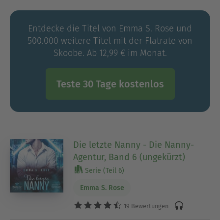
Happy End – versprochen!
Entdecke die Titel von Emma S. Rose und
Emma lebt mit ihrer Familie in der Nähe von
500.000 weitere Titel mit der Flatrate von
Paderborn, wo sie jeden Tag aufs Neue in ihren
Skoobe. Ab 12,99 € im Monat.
Geschichten versinkt.
Teste 30 Tage kostenlos
Die letzte Nanny - Die Nanny-
Agentur, Band 6 (ungekürzt)
Serie (Teil 6)
Emma S. Rose
19 Bewertungen