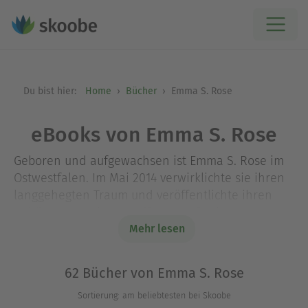
Du bist hier:
Home
Bücher
Emma S. Rose
eBooks von Emma S. Rose
Geboren und aufgewachsen ist Emma S. Rose im
Ostwestfalen. Im Mai 2014 verwirklichte sie ihren
langgehegten Traum und veröffentlichte ihren
Debütroman "Lina - Hoffnung auf Leben".
Mehr lesen
Sie hat einen Master in Sozialer Arbeit,
mittlerweile aber ist sie hauptberuflich Autorin.
62 Bücher von Emma S. Rose
Liebe und Drama spielen in ihren Büchern eine
Sortierung: am beliebtesten bei Skoobe
große Rolle, doch am Ende gibt es immer ein