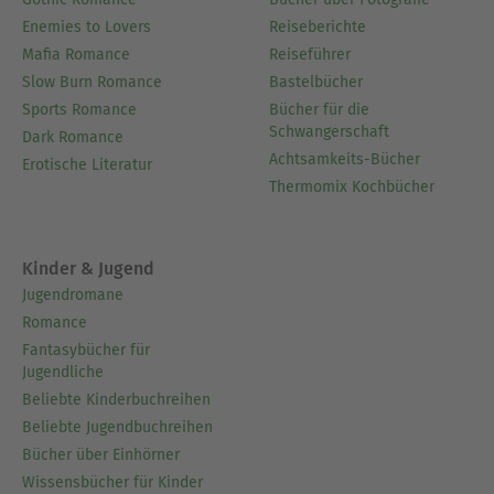
Enemies to Lovers
Reiseberichte
Mafia Romance
Reiseführer
Slow Burn Romance
Bastelbücher
Sports Romance
Bücher für die
Schwangerschaft
Dark Romance
Achtsamkeits-Bücher
Erotische Literatur
Thermomix Kochbücher
Kinder & Jugend
Jugendromane
Romance
Fantasybücher für
Jugendliche
Beliebte Kinderbuchreihen
Beliebte Jugendbuchreihen
Bücher über Einhörner
Wissensbücher für Kinder