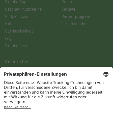
Skoobe App
Presse
Geschenkgutscheine
Verlage
Code einlösen
Partnerprogramm
Hilfe
Firmenkunden
Barrierefreiheit
Login
Skoobe liest
Rechtliches
Datenschutz
AGB
Informationen nach Data
Act
Verträge hier kündigen
Impressum