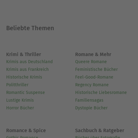
Beliebte Themen
Krimi & Thriller
Romane & Mehr
Krimis aus Deutschland
Queere Romane
Krimis aus Frankreich
Feministische Bücher
Historische Krimis
Feel-Good-Romane
Politthriller
Regency Romane
Romantic Suspense
Historische Liebesromane
Lustige Krimis
Familiensagas
Horror Bücher
Dystopie Bücher
Romance & Spice
Sachbuch & Ratgeber
Gothic Romance
Bücher über Fotografie