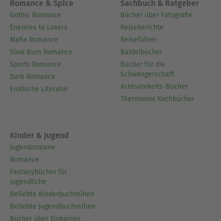
Romance & Spice
Sachbuch & Ratgeber
Gothic Romance
Bücher über Fotografie
Enemies to Lovers
Reiseberichte
Mafia Romance
Reiseführer
Slow Burn Romance
Bastelbücher
Sports Romance
Bücher für die
Schwangerschaft
Dark Romance
Achtsamkeits-Bücher
Erotische Literatur
Thermomix Kochbücher
Kinder & Jugend
Jugendromane
Romance
Fantasybücher für
Jugendliche
Beliebte Kinderbuchreihen
Beliebte Jugendbuchreihen
Bücher über Einhörner