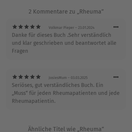
Faktencheck und gibt Tipps und Ratschläge, was
2 Kommentare zu „Rheuma“
wirklich hilft.
Volkmar Pieper
– 23.01.2024
Über Dr. med. Peer Aries
Danke für dieses Buch .Sehr verständlich
Dr. med. Peer Aries ist Internist, Rheumatologe,
und klar geschrieben und beantwortet alle
Immunologe und Ernährungsmediziner, Mitglied
Fragen
unterschiedlicher Kommissionen/Arbeitsgruppen
der Deutschen Gesellschaft für Rheumatologie
und Co-Autor mehrerer Leitlinien. Er leitet das
Immunologikum Hamburg, ein überregionales
JosiesMum
– 03.03.2025
Zentrum mit dem Schwerpunkt Rheumatologie
Seriöses, gut verständliches Buch. Ein
und klinische Immunologie.
„Muss“ für jeden Rheumapatienten und jede
Rheumapatientin.
Ausblenden
Ähnliche Titel wie „Rheuma“