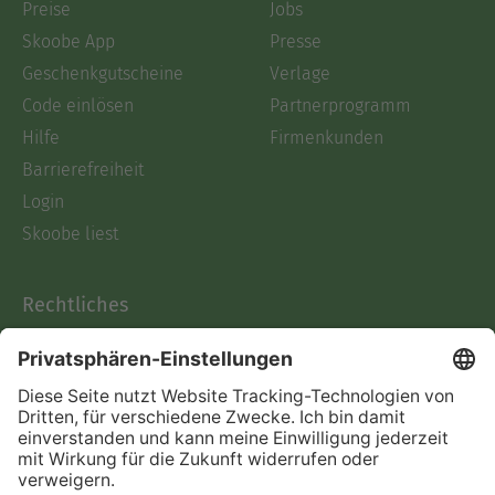
Preise
Jobs
Skoobe App
Presse
Geschenkgutscheine
Verlage
Code einlösen
Partnerprogramm
Hilfe
Firmenkunden
Barrierefreiheit
Login
Skoobe liest
Rechtliches
Datenschutz
AGB
Informationen nach Data
Act
Verträge hier kündigen
Impressum