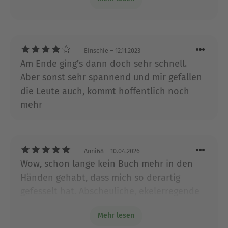
und ein Ende, das mir persönlich nicht
interessanten Protagonisten und
gefallen hat. Schade - die anderen Bücher
Ermittlungsteams!“
fand gut!
Einschie
– 12.11.2023
Über Doris Litz
Am Ende ging’s dann doch sehr schnell.
Doris Litz, geboren in Hachenburg im Westerwald,
Aber sonst sehr spannend und mir gefallen
lebt mit ihrem Mann in Neuwied und arbeitete
die Leute auch, kommt hoffentlich noch
fast zwei Jahrzehnte für eine regionale
Tageszeitung. Heute ist sie Pressesprecherin einer
mehr
Behörde in Koblenz. Nebenbei engagiert sie sich
ehrenamtlich im Tierschutz und schreibt Romane.
Mit dem Krimi Spur der Rache liegt ihr Erstling
Anni68
– 10.04.2026
vor.
Wow, schon lange kein Buch mehr in den
Ausblenden
Händen gehabt, dass mich so derartig
gefesselt hat. Abscheuliche, ekelerregende
Abgründe - mit dem Wissen zu lesen, daß
Mehr lesen
sowas Wirklichkeit ist und jede Ausgeburt