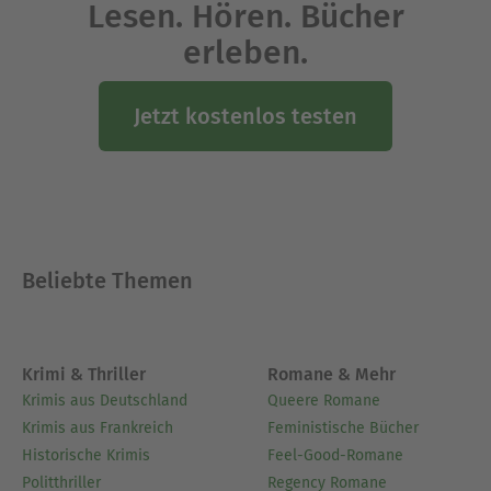
Lesen. Hören. Bücher
Leseempfehlung geben, da das Thema hart
erleben.
ist, auch wenn es keine dallzu drastischen
Schilderungen vom Kindesmissbrauch gibt.
Allein, dass er im Raum steht und die
Jetzt kostenlos testen
Vermarktungsmaschinerie drumherum,
sogen für deutliche Beklemmung. Der
Missbrauch an Kindern ist nicht für jeden
und auch nicht für alle anderen jederzeit
gut zu händeln. Starke Nerven sind
Beliebte Themen
Voraussetzung, seelische Stabilität meiner
Auffassung nach auch. Letztlich muss es
jede/r selbst entscheiden.
Krimi & Thriller
Romane & Mehr
Krimis aus Deutschland
Queere Romane
Krimis aus Frankreich
Feministische Bücher
Historische Krimis
Feel-Good-Romane
Politthriller
Regency Romane