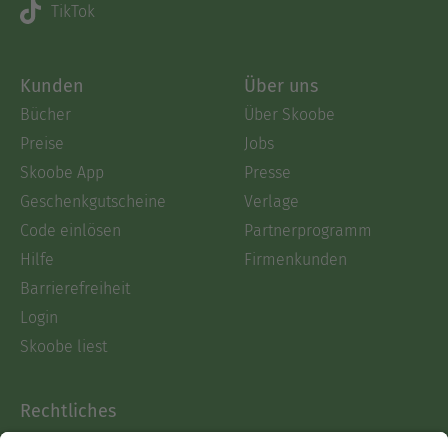
TikTok
Kunden
Über uns
Bücher
Über Skoobe
Preise
Jobs
Skoobe App
Presse
Geschenkgutscheine
Verlage
Code einlösen
Partnerprogramm
Hilfe
Firmenkunden
Barrierefreiheit
Login
Skoobe liest
Rechtliches
Datenschutz