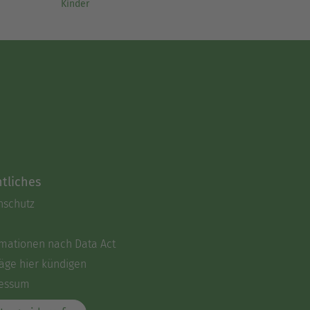
Kinder
tliches
nschutz
rmationen nach Data Act
äge hier kündigen
essum