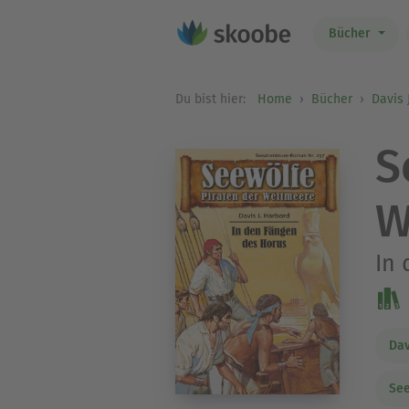
Bücher
Du bist hier:
Home
Bücher
Davis 
S
W
In 
Dav
Se