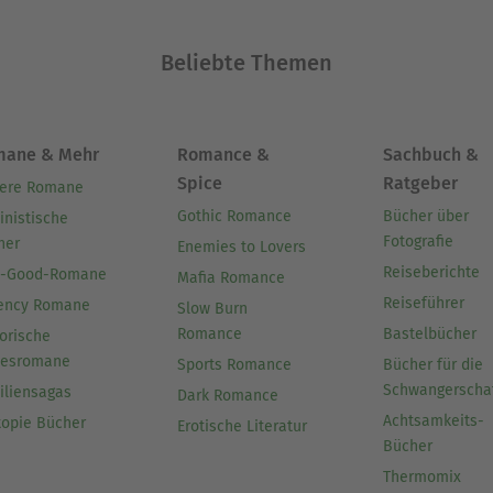
Beliebte Themen
mane & Mehr
Romance &
Sachbuch &
Spice
Ratgeber
ere Romane
Gothic Romance
Bücher über
inistische
Fotografie
her
Enemies to Lovers
Reiseberichte
l-Good-Romane
Mafia Romance
Reiseführer
ency Romane
Slow Burn
Romance
Bastelbücher
orische
besromane
Sports Romance
Bücher für die
Schwangerscha
iliensagas
Dark Romance
Achtsamkeits-
topie Bücher
Erotische Literatur
Bücher
Thermomix