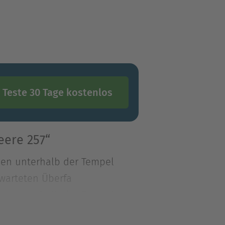
Teste 30 Tage kostenlos
eere 257“
hlen unterhalb der Tempel
warteten Überfa
hlen unterhalb der Tempel
arteten Überfalls, aber die