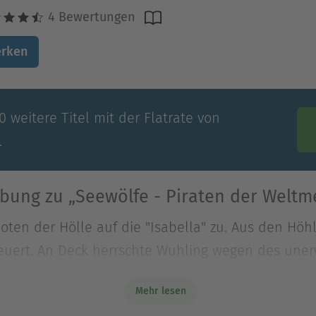
4 Bewertungen
rken
 weitere Titel mit der Flatrate von
.
bung zu „Seewölfe - Piraten der Weltm
Boten der Hölle auf die "Isabella" zu. Aus den Hö
euert. An Deck herrschte Wuhling wegen des uner
Boten der Hölle auf die "Isabella" zu. Aus den Hö
Mehr lesen
uert. An Deck herrschte Wuhling wegen des unerw