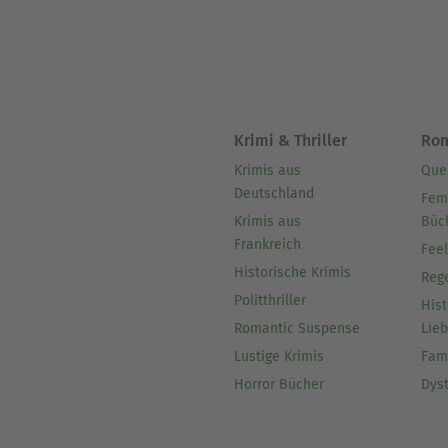
Krimi & Thriller
Ro
Krimis aus
Que
Deutschland
Fem
Krimis aus
Büc
Frankreich
Fee
Historische Krimis
Reg
Politthriller
Hist
Romantic Suspense
Lie
Lustige Krimis
Fam
Horror Bücher
Dys