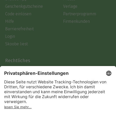
Geschenkgutscheine
Verlage
Code einlösen
Partnerprogramm
Hilfe
Firmenkunden
Barrierefreiheit
Login
Skoobe liest
Rechtliches
Datenschutz
AGB
Informationen nach Data
Act
Verträge hier kündigen
Impressum
Vertrag widerrufen