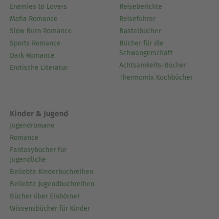
Enemies to Lovers
Reiseberichte
Mafia Romance
Reiseführer
Slow Burn Romance
Bastelbücher
Sports Romance
Bücher für die
Schwangerschaft
Dark Romance
Achtsamkeits-Bücher
Erotische Literatur
Thermomix Kochbücher
Kinder & Jugend
Jugendromane
Romance
Fantasybücher für
Jugendliche
Beliebte Kinderbuchreihen
Beliebte Jugendbuchreihen
Bücher über Einhörner
Wissensbücher für Kinder