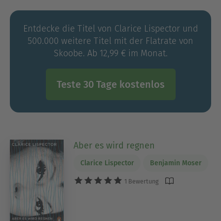
Kolumnen und wurde für ihr Werk vielfach
ausgezeichnet. Ihr Werk erscheint – überwiegend
Entdecke die Titel von Clarice Lispector und
in Erst- oder Neuübersetzungen – in Deutschland
500.000 weitere Titel mit der Flatrate von
im Penguin Verlag.
Skoobe. Ab 12,99 € im Monat.
Teste 30 Tage kostenlos
Aber es wird regnen
Clarice Lispector
Benjamin Moser
1 Bewertung