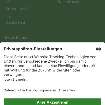
Hilfe
Firmenkunden
Barrierefreiheit
Login
Skoobe liest
Rechtliches
Datenschutz
AGB
Informationen nach Data
Act
Verträge hier kündigen
Impressum
Vertrag widerrufen