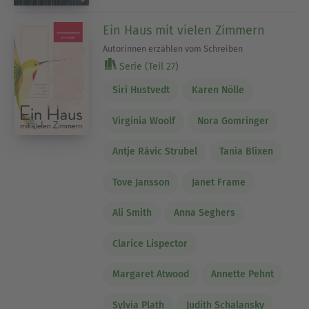
Ein Haus mit vielen Zimmern
Autorinnen erzählen vom Schreiben
Serie (Teil 27)
Siri Hustvedt
Karen Nölle
Virginia Woolf
Nora Gomringer
Antje Rávic Strubel
Tania Blixen
Tove Jansson
Janet Frame
Ali Smith
Anna Seghers
Clarice Lispector
Margaret Atwood
Annette Pehnt
Sylvia Plath
Judith Schalansky