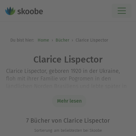
Du bist hier:
Home
Bücher
Clarice Lispector
Clarice Lispector
Clarice Lispector, geboren 1920 in der Ukraine,
floh mit ihrer Familie vor Pogromen in den
ländlichen Norden Brasiliens und lebte später in
Rio de Janeiro. Aus ärmlichen Verhältnissen
stammend, studierte sie Jura und begann eine
Mehr lesen
Karriere als Journalistin. Im Alter von
dreiundzwanzig Jahren wurde sie Schriftstellerin
7 Bücher von Clarice Lispector
– und rasch zur Kultautorin. Sie schrieb Romane,
Sortierung: am beliebtesten bei Skoobe
Erzählungen, Kinderbücher sowie literarische