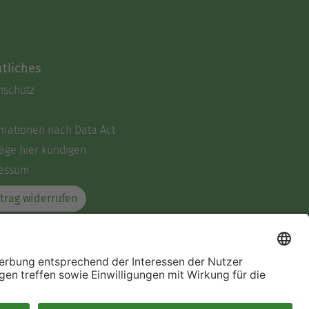
tliches
nschutz
rmationen nach Data Act
äge hier kündigen
essum
trag widerrufen