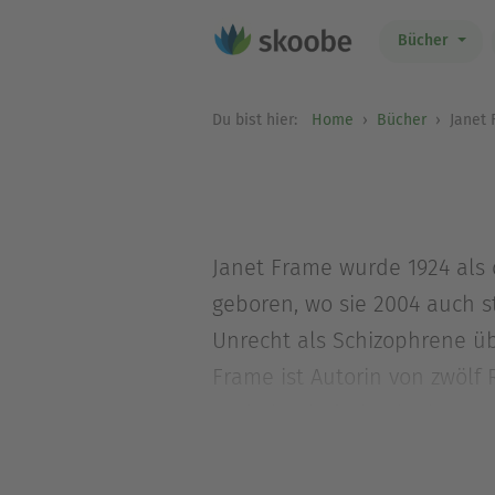
Bücher
Du bist hier:
Home
Bücher
Janet 
Janet Frame wurde 1924 als 
geboren, wo sie 2004 auch st
Unrecht als Schizophrene üb
Frame ist Autorin von zwölf
und ein Kinderbuch. Ihre Au
gehört zu den bedeutendsten
Anwärterinnen für den Liter