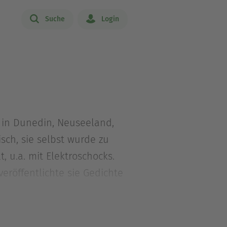
Suche
Login
s in Dunedin, Neuseeland,
sch, sie selbst wurde zu
 u.a. mit Elektroschocks.
röffentlichte sie Gedichte
Jane Campion verfilmt wurde,
 Janet Frame zählte zu den