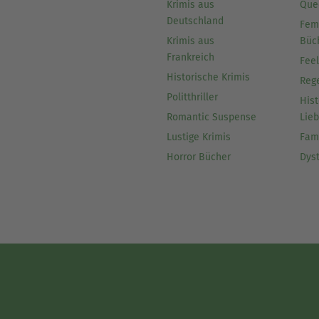
Krimis aus
Que
Deutschland
Fem
Krimis aus
Büc
Frankreich
Fee
Historische Krimis
Reg
Politthriller
Hist
Romantic Suspense
Lie
Lustige Krimis
Fam
Horror Bücher
Dys