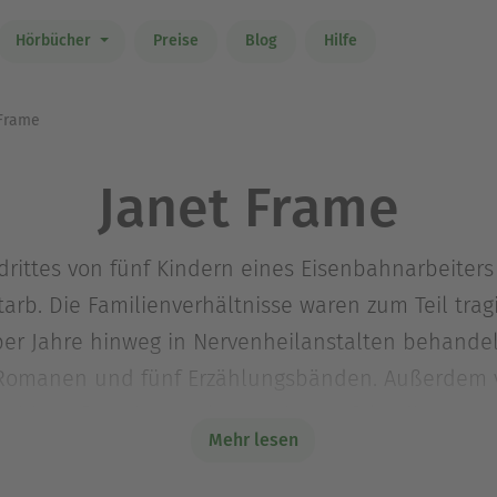
Hörbücher
Preise
Blog
Hilfe
Frame
Janet Frame
drittes von fünf Kindern eines Eisenbahnarbeiter
arb. Die Familienverhältnisse waren zum Teil tragi
er Jahre hinweg in Nervenheilanstalten behandelt,
 Romanen und fünf Erzählungsbänden. Außerdem ve
tobiografie «Ein Engel an meiner Tafel», die von 
Mehr lesen
 Beispielen für dieses Genre im 20. Jahrhundert.
aturnobelpreis.