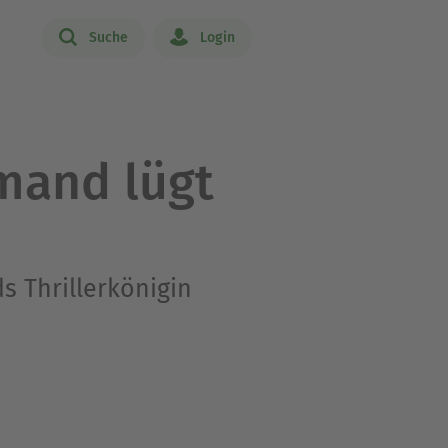
Suche
Login
mand lügt
s Thrillerkönigin