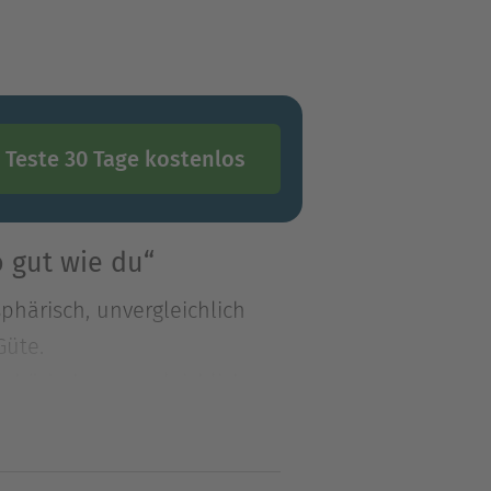
Teste 30 Tage kostenlos
 gut wie du“
sphärisch, unvergleichlich
Güte.
sphärisch, unvergleichlich
 Güte.Sie war deine beste
lerbesten Freundinnen. Sie