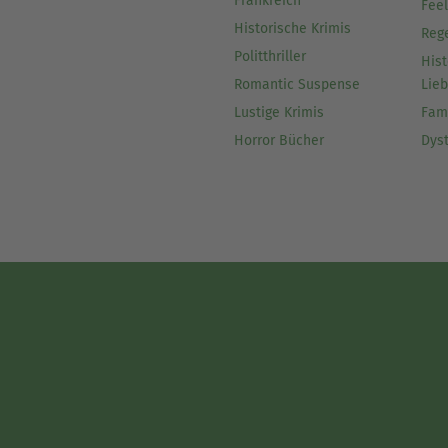
Frankreich
Fee
Historische Krimis
Reg
Politthriller
Hist
Romantic Suspense
Lie
Lustige Krimis
Fam
Horror Bücher
Dys