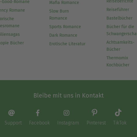
Reiseberichte
l-Good-Romane
Mafia Romance
Reiseführer
ency Romane
Slow Burn
Romance
Bastelbücher
orische
besromane
Sports Romance
Bücher für die
Schwangerscha
iliensagas
Dark Romance
Achtsamkeits-
topie Bücher
Erotische Literatur
Bücher
Thermomix
Kochbücher
Bleibe mit uns in Kontakt
Support
Facebook
Instagram
Pinterest
TikTok