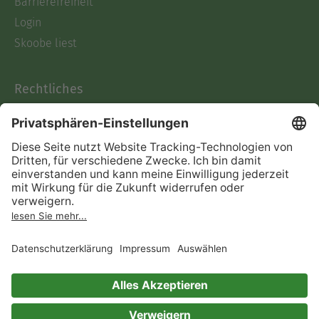
Barrierefreiheit
Login
Skoobe liest
Rechtliches
Datenschutz
AGB
Informationen nach Data
Act
Verträge hier kündigen
Impressum
Vertrag widerrufen
Immer ein gutes Buch