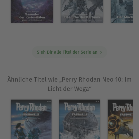
Korrektur und kam so in den Genuss erster
Verlagskontakte. Nach Abschluss, seiner
Doktorarbeit in Germanistik begann er mit dem
Schreiben von Romanen. Coco Zamis, Dorian
Hunter, Jerry Cotton, Professor Zamorra, Maddrax,
Atlan und Perry Rhodan. Zurzeit arbeitet er an
Sieh Dir alle Titel der Serie an
neuen Romanen für Macabros und Larry Brent.
Ausblenden
Ähnliche Titel wie „Perry Rhodan Neo 10: Im
Licht der Wega“