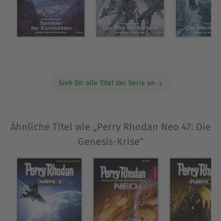
die "Normalen" beginnt ...
Über Christian Montillon
Christian Montillon wurde 1974 geboren, studierte
in Mainz Germanistik und heiratete seine
langjährige Freundin. So etwa ab dem Jahr 2000
Sieh Dir alle Titel der Serie an
las er für die Verlage BLITZ und Zaubermond
Korrektur und kam so in den Genuss erster
Verlagskontakte. Nach Abschluss, seiner
Doktorarbeit in Germanistik begann er mit dem
Ähnliche Titel wie „Perry Rhodan Neo 47: Die
Schreiben von Romanen. Coco Zamis, Dorian
Genesis-Krise“
Hunter, Jerry Cotton, Professor Zamorra, Maddrax,
Atlan und Perry Rhodan. Zurzeit arbeitet er an
neuen Romanen für Macabros und Larry Brent.
Ausblenden