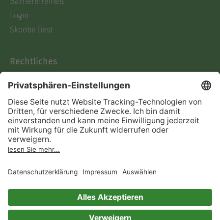
Barrierefreiheit
Login
Skoobe liest
Rechtliches
Datenschutz
AGB
Informationen nach Data
Act
Verträge hier kündigen
Impressum
Vertrag widerrufen
Immer ein gutes Buch