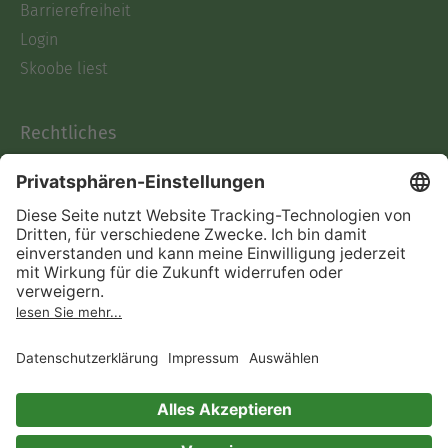
Barrierefreiheit
Login
Skoobe liest
Rechtliches
Datenschutz
AGB
Informationen nach Data
Act
Verträge hier kündigen
Impressum
Vertrag widerrufen
Immer ein gutes Buch