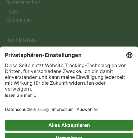
Barrierefreiheit
Login
Skoobe liest
Rechtliches
Datenschutz
AGB
Informationen nach Data
Act
Verträge hier kündigen
Impressum
Vertrag widerrufen
Immer ein gutes Buch