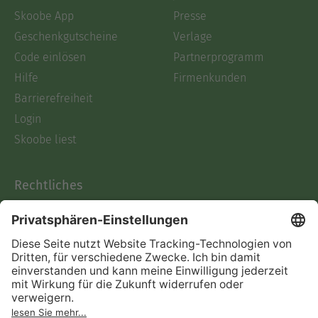
Skoobe App
Presse
Geschenkgutscheine
Verlage
Code einlösen
Partnerprogramm
Hilfe
Firmenkunden
Barrierefreiheit
Login
Skoobe liest
Rechtliches
Datenschutz
AGB
Informationen nach Data
Act
Verträge hier kündigen
Impressum