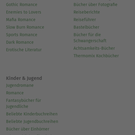
Gothic Romance
Bücher über Fotografie
Enemies to Lovers
Reiseberichte
Mafia Romance
Reiseführer
Slow Burn Romance
Bastelbücher
Sports Romance
Bücher für die
Schwangerschaft
Dark Romance
Achtsamkeits-Bücher
Erotische Literatur
Thermomix Kochbücher
Kinder & Jugend
Jugendromane
Romance
Fantasybücher für
Jugendliche
Beliebte Kinderbuchreihen
Beliebte Jugendbuchreihen
Bücher über Einhörner