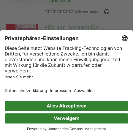
Carina Lind
0 Bewertungen
Billa und der Ausreißer -
Sophienlust - Die nächste
Generation, Band 85 (ungekürzt)
Serie (Teil 85)
Carina Lind
0 Bewertungen
Der letzte Wille des Professors
Chefarzt Dr. Norden 1323 – Arztroman
Serie (Teil 1323)
Carina Lind
0 Bewertungen