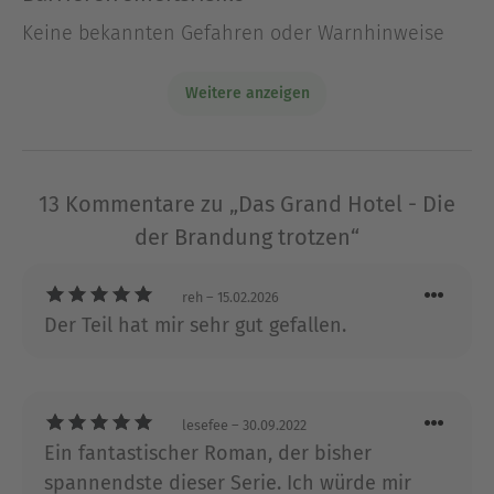
Die Grand-Hotel-Trilogie:
Keine bekannten Gefahren oder Warnhinweise
Das Grand Hotel. Die nach den Sternen greifen.
Weitere anzeigen
Das Grand Hotel. Die mit dem Feuer spielen.
Das Grand Hotel. Die der Brandung trotzen.
13 Kommentare zu „Das Grand Hotel - Die
Über Caren Benedikt
der Brandung trotzen“
Caren Benedikt, geboren 1971, wuchs in einer
norddeutschen Kleinstadt auf. Sie absolvierte
eine Ausbildung zur Rechtsanwalts- und
reh
– 15.02.2026
Notarfachangestellten und arbeitete danach als
Der Teil hat mir sehr gut gefallen.
freie Journalistin. Heute lebt sie gemeinsam mit
ihrem Mann und ihren drei Kindern in einem
kleinen Ort bei Bremen. Weitere Informationen
lesefee
– 30.09.2022
unter www.caren-benedikt.de
Ein fantastischer Roman, der bisher
spannendste dieser Serie. Ich würde mir
Ausblenden