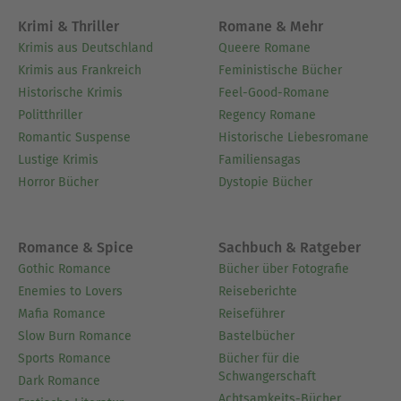
Krimi & Thriller
Romane & Mehr
Krimis aus Deutschland
Queere Romane
Krimis aus Frankreich
Feministische Bücher
Historische Krimis
Feel-Good-Romane
Politthriller
Regency Romane
Romantic Suspense
Historische Liebesromane
Lustige Krimis
Familiensagas
Horror Bücher
Dystopie Bücher
Romance & Spice
Sachbuch & Ratgeber
Gothic Romance
Bücher über Fotografie
Enemies to Lovers
Reiseberichte
Mafia Romance
Reiseführer
Slow Burn Romance
Bastelbücher
Sports Romance
Bücher für die
Schwangerschaft
Dark Romance
Achtsamkeits-Bücher