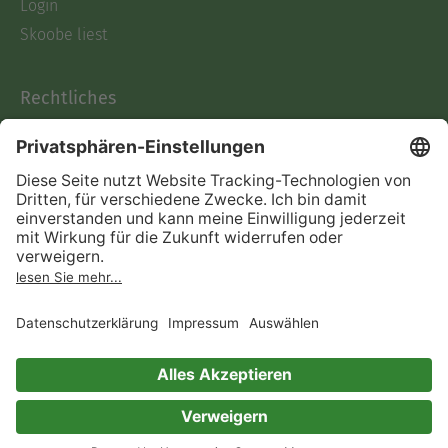
Login
Skoobe liest
Rechtliches
Datenschutz
AGB
Informationen nach Data
Act
Verträge hier kündigen
Impressum
Vertrag widerrufen
Immer ein gutes Buch