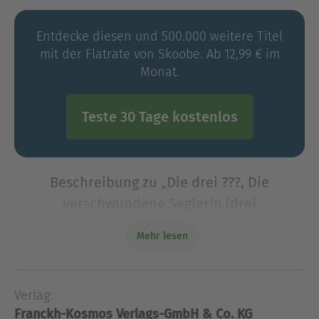
Entdecke diesen und 500.000 weitere Titel
mit der Flatrate von Skoobe. Ab 12,99 € im
Monat.
Teste 30 Tage kostenlos
Beschreibung zu „Die drei ???, Die
verschwundene Seglerin (drei
Fragezeichen)“
Mehr lesen
Was geschah mit Irma Bannister? Von einem
Segelausflug mit Freunden kehrte die beliebte
Antiquitätenhändlerin nicht mehr zurück. Doch
Verlag:
die Trauer der Hinterbliebenen hält sich in
Franckh-Kosmos Verlags-GmbH & Co. KG