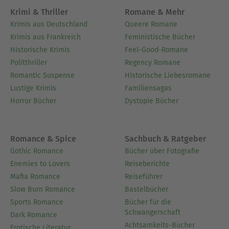
Krimi & Thriller
Romane & Mehr
Krimis aus Deutschland
Queere Romane
Krimis aus Frankreich
Feministische Bücher
Historische Krimis
Feel-Good-Romane
Politthriller
Regency Romane
Romantic Suspense
Historische Liebesromane
Lustige Krimis
Familiensagas
Horror Bücher
Dystopie Bücher
Romance & Spice
Sachbuch & Ratgeber
Gothic Romance
Bücher über Fotografie
Enemies to Lovers
Reiseberichte
Mafia Romance
Reiseführer
Slow Burn Romance
Bastelbücher
Sports Romance
Bücher für die
Schwangerschaft
Dark Romance
Achtsamkeits-Bücher
Erotische Literatur