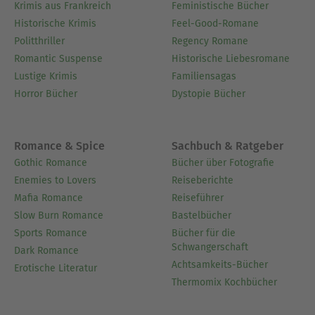
Krimis aus Frankreich
Feministische Bücher
Historische Krimis
Feel-Good-Romane
Politthriller
Regency Romane
Romantic Suspense
Historische Liebesromane
Lustige Krimis
Familiensagas
Horror Bücher
Dystopie Bücher
Romance & Spice
Sachbuch & Ratgeber
Gothic Romance
Bücher über Fotografie
Enemies to Lovers
Reiseberichte
Mafia Romance
Reiseführer
Slow Burn Romance
Bastelbücher
Sports Romance
Bücher für die
Schwangerschaft
Dark Romance
Achtsamkeits-Bücher
Erotische Literatur
Thermomix Kochbücher