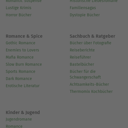
Romantic Suspense
Historische Liebesromane
Lustige Krimis
Familiensagas
Horror Bücher
Dystopie Bücher
Romance & Spice
Sachbuch & Ratgeber
Gothic Romance
Bücher über Fotografie
Enemies to Lovers
Reiseberichte
Mafia Romance
Reiseführer
Slow Burn Romance
Bastelbücher
Sports Romance
Bücher für die
Schwangerschaft
Dark Romance
Achtsamkeits-Bücher
Erotische Literatur
Thermomix Kochbücher
Kinder & Jugend
Jugendromane
Romance