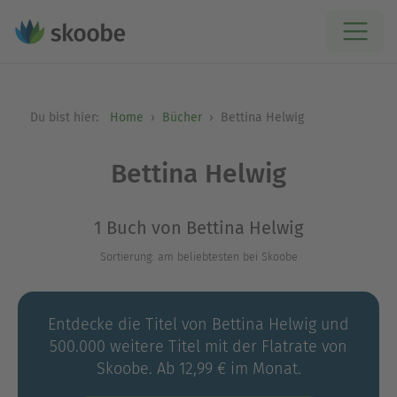
Du bist hier:
Home
Bücher
Bettina Helwig
Bettina Helwig
1 Buch von Bettina Helwig
Sortierung: am beliebtesten bei Skoobe
Entdecke die Titel von Bettina Helwig und
500.000 weitere Titel mit der Flatrate von
Skoobe. Ab 12,99 € im Monat.