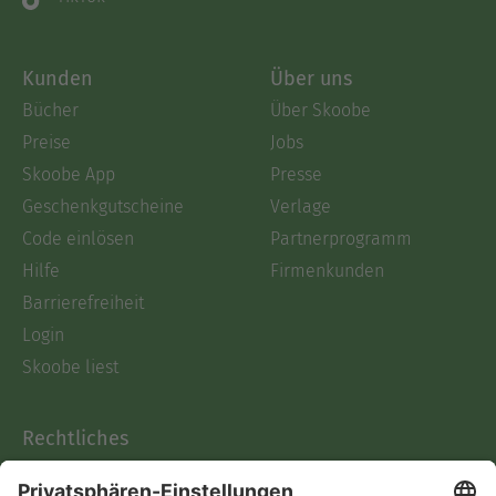
Kunden
Über uns
Bücher
Über Skoobe
Preise
Jobs
Skoobe App
Presse
Geschenkgutscheine
Verlage
Code einlösen
Partnerprogramm
Hilfe
Firmenkunden
Barrierefreiheit
Login
Skoobe liest
Rechtliches
Datenschutz