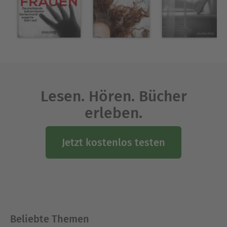
seinem Ausscheiden 1992 bei der Direktion
Spezialaufgaben der Verbrechensbekämpfung im
Raubdezernat als Sachbearbeiter tätig. Er ist seit
1996 selbständiger Privatdetektiv und lebt in
Berlin.
Ausblenden
Lesen. Hören. Bücher
erleben.
Jetzt kostenlos testen
Beliebte Themen