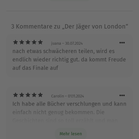
seinen ersten Roman in sein Schulheft schrieb.
Wenig später studierte er in Cambridge
Philosophie und arbeitete anschließend als
3 Kommentare zu „Der Jäger von London“
Lehrer, Türsteher und Angestellter im öffentlichen
Dienst. Das Schreiben gab er dabei nie auf, doch
juana
– 30.07.2024
bis zu seiner ersten Veröffentlichung vergingen
nach etwas schwächeren teilen, wird es
noch sieben Jahre. Er betreibt Kampfsport und ist
endlich wieder richtig gut. da kommt Freude
ein guter Tänzer. In seiner Freizeit fährt er
auf das Finale auf
außerdem gerne Skateboard und spielt
Brettspiele.
Ausblenden
Carolin
– 01.11.2024
Ich habe alle Bücher verschlungen und kann
einfach nicht genug bekommen. Die
Geschichten sind so toll erzählt und man
fühlt und leidet mit Alex und seinen
Mehr lesen
Verbündeten mit.