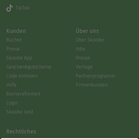
TikTok
Kunden
Über uns
Bücher
Über Skoobe
Preise
Jobs
Skoobe App
Presse
Geschenkgutscheine
Verlage
Code einlösen
Partnerprogramm
Hilfe
Firmenkunden
Barrierefreiheit
Login
Skoobe liest
Rechtliches