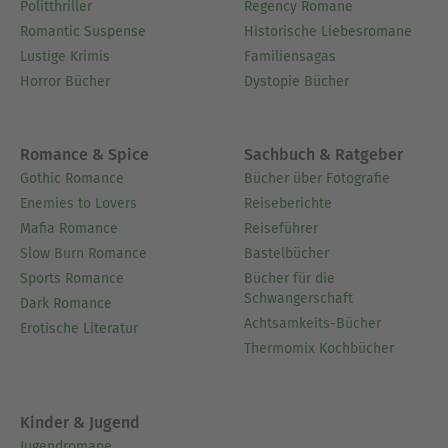
Politthriller
Regency Romane
Romantic Suspense
Historische Liebesromane
Lustige Krimis
Familiensagas
Horror Bücher
Dystopie Bücher
Romance & Spice
Sachbuch & Ratgeber
Gothic Romance
Bücher über Fotografie
Enemies to Lovers
Reiseberichte
Mafia Romance
Reiseführer
Slow Burn Romance
Bastelbücher
Sports Romance
Bücher für die
Schwangerschaft
Dark Romance
Achtsamkeits-Bücher
Erotische Literatur
Thermomix Kochbücher
Kinder & Jugend
Jugendromane