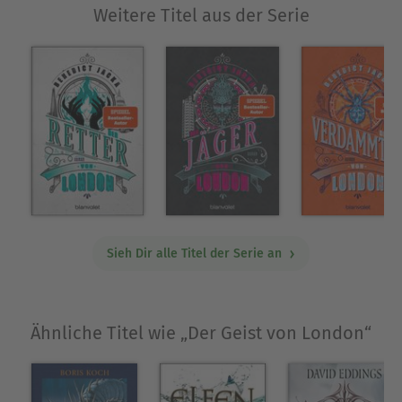
Weitere Titel aus der Serie
bis zu seiner ersten Veröffentlichung vergingen
noch sieben Jahre. Er betreibt Kampfsport und ist
ein guter Tänzer. In seiner Freizeit fährt er
außerdem gerne Skateboard und spielt
Brettspiele.
Ausblenden
Sieh Dir alle Titel der Serie an
Ähnliche Titel wie „Der Geist von London“