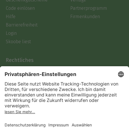
Code einlösen
Partnerprogramm
Hilfe
Firmenkunden
Barrierefreiheit
Login
Skoobe liest
Rechtliches
Datenschutz
AGB
Informationen nach Data
Act
Verträge hier kündigen
Impressum
Vertrag widerrufen