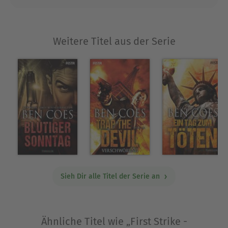
pausenlose Action heran, mit der Coes FIRST
STRIKE vollgepackt hat.' Booklist: 'Coes gehört zu
den wenigen Autoren, die Undercover-Einsätze
Weitere Titel aus der Serie
mitreißend und realistisch schildern können, und
er wird immer besser!'
Über Ben Coes
Der us-amerikanische Bestsellerautor Ben Coes
schreibt Action-Thriller vom Feinsten. Er begann
seine Karriere im öffentlichen Dienst, arbeitete
u.a. im Weißen Haus unter Präsident Ronald
Reagan.
Ben lebt heute in Boston mit seiner Frau und vier
Kindern.
Sieh Dir alle Titel der Serie an
Seine Website: www.bencoes.com
Ähnliche Titel wie „First Strike -
Die Dewey-Andreas-Serie: