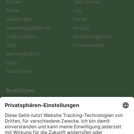
Bücher
Über Skoobe
Preise
Jobs
Skoobe App
Presse
Geschenkgutscheine
Verlage
Code einlösen
Partnerprogramm
Hilfe
Firmenkunden
Barrierefreiheit
Login
Skoobe liest
Rechtliches
Datenschutz
AGB
Informationen nach Data
Act
Verträge hier kündigen