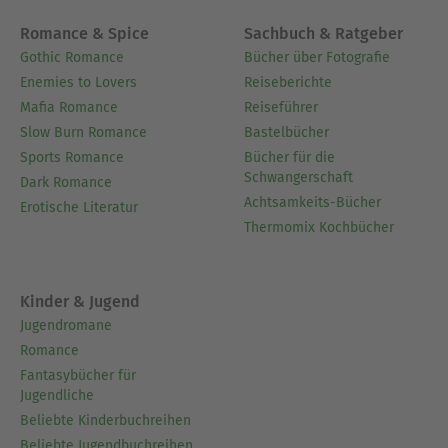
Romance & Spice
Sachbuch & Ratgeber
Gothic Romance
Bücher über Fotografie
Enemies to Lovers
Reiseberichte
Mafia Romance
Reiseführer
Slow Burn Romance
Bastelbücher
Sports Romance
Bücher für die
Schwangerschaft
Dark Romance
Achtsamkeits-Bücher
Erotische Literatur
Thermomix Kochbücher
Kinder & Jugend
Jugendromane
Romance
Fantasybücher für
Jugendliche
Beliebte Kinderbuchreihen
Beliebte Jugendbuchreihen