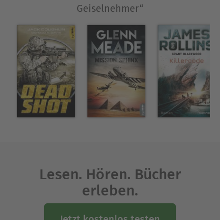
Geiselnehmer“
1 - POWER DOWN - Zielscheibe USA
2 - COUP D'ÉTAT - Der Staatsstreich
3 - THE LAST REFUGE - Welt am Abgrund
4 - EYE FOR AN EYE - Auge um Auge
5 - INDEPENDENCE DAY - Ein Tag zum Töten
6 - FIRST STRIKE - Geiselnehmer
7 - TRAP THE DEVIL - Verschwörung
8 - BLOODY SUNDAY - Blutiger Sonntag
Ausblenden
Lesen. Hören. Bücher
erleben.
Jetzt kostenlos testen