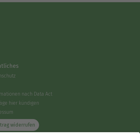
tliches
nschutz
rmationen nach Data Act
äge hier kündigen
essum
trag widerrufen