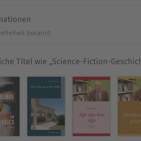
rmationen
refreiheit bekannt
t. Die letzten neun Jahre zog es mich immer wiede
 und der vielschichtigen asiatischen Kultur. Auße
 ich liebe Tiere (hatte Schäferhunde und Katzen) 
iche Titel wie „Science-Fiction-Geschic
Ausblenden