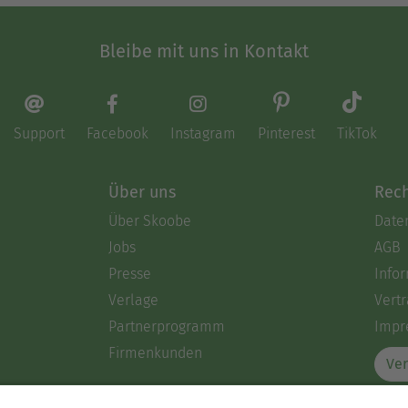
Bleibe mit uns in Kontakt
Support
Facebook
Instagram
Pinterest
TikTok
Über uns
Rech
Über Skoobe
Date
Jobs
AGB
Presse
Info
Verlage
Vertr
Partnerprogramm
Impr
Firmenkunden
Ver