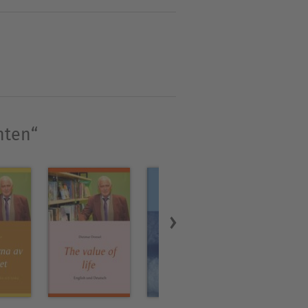
r nach Asien. Ich bin
rdem interessiere ich mich
und die Natur.
hten“