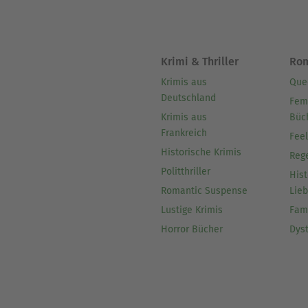
Krimi & Thriller
Ro
Krimis aus
Que
Deutschland
Fem
Krimis aus
Büc
Frankreich
Fee
Historische Krimis
Reg
Politthriller
Hist
Romantic Suspense
Lie
Lustige Krimis
Fam
Horror Bücher
Dys