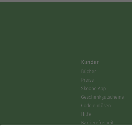
Kunden
Bücher
Preise
Skoobe App
Geschenkgutscheine
Code einlösen
Hilfe
Barrierefreiheit
Login