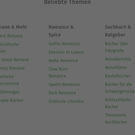
Beliebte Themen
mane & Mehr
Romance &
Sachbuch &
Spice
Ratgeber
ere Romane
Gothic Romance
Bücher über
inistische
Fotografie
her
Enemies to Lovers
Reiseberichte
l-Good-Romane
Mafia Romance
Reiseführer
ency Romane
Slow Burn
Romance
Bastelbücher
orische
besromane
Sports Romance
Bücher für die
Schwangerscha
iliensagas
Dark Romance
Achtsamkeits-
topie Bücher
Erotische Literatur
Bücher
Thermomix
Kochbücher