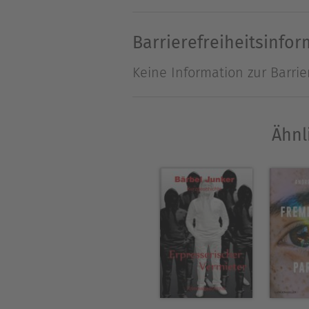
bemerkt?
Barrierefreiheitsinfo
Über Bärbel Junker
Keine Information zur Barrie
Ich habe viele Länder bereis
fasziniert von den Menschen
für alles Künstlerische. Und
Ähnl