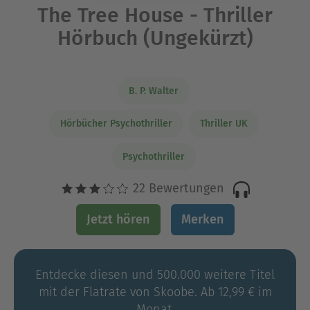
The Tree House - Thriller
Hörbuch (Ungekürzt)
B. P. Walter
Hörbücher Psychothriller
Thriller UK
Psychothriller
22 Bewertungen
Jetzt hören
Merken
Entdecke diesen und 500.000 weitere Titel
mit der Flatrate von Skoobe. Ab 12,99 € im
Monat.